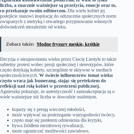
liczba, a znacznie ważniejsze są przeżycia, emocje oraz to,
co przekazuje swoim odbiorcom.
Dla wielu kobiet jej
podejście stanowi inspirację do odrzucenia społecznych norm
związanych z metryką i otwartego przyjmowania własnych
doświadczeń niezależnie od wieku.
Zobacz także:
Modne fryzury męskie, krótkie
Decyzja o nieujawnianiu wieku przez Ciocię Liestyle to także
subtelny protest wobec presji społecznej i stereotypów, które
często dotykają kobiety, szczególnie te aktywne w mediach
społecznościowych.
W świecie influencerów temat wieku
często wraca jak bumerang, stając się pretekstem do
refleksji nad rolą kobiet w przestrzeni publicznej.
Agnieszka pokazuje, że autentyczność i samoakceptacja są o
wiele ważniejsze niż liczba w dowodzie osobistym.
kojarzy się z presją wiecznej młodości,
może wpływać na postrzeganie wiarygodności twórcy,
często staje się punktem odniesienia dla krytyki,
bywa źródłem niezdrowej rywalizacji,
może ograniczać możliwości zawodowe,