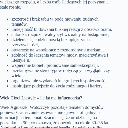
większego rozpędu, a liczba osób śledzących jej poczynania
stale rośnie.
szczerość i brak tabu w podejmowaniu trudnych
tematów,
umiejętność budowania bliskiej relacji z obserwatorami,
autorski, rozpoznawalny styl wizualny na Instagramie,
dzielenie się codziennością bez upiększania
rzeczywistości,
otwartość na współpracę z różnorodnymi markami,
zdolność do łączenia tematów mody, macierzyństwa i
lifestyle’u,
wspieranie kobiet i promowanie samoakceptacji,
przełamywanie stereotypów dotyczących wyglądu czy
wieku,
organizowanie wydarzeń integrujących społeczność,
inspirujące podejście do życia rodzinnego i kariery.
Wiek Cioci Liestyle – ile lat ma influencerka?
Wiek Agnieszki Wolszczyk pozostaje tematem domysłów,
ponieważ sama zainteresowana nie ujawnia oficjalnych
informacji na ten temat. Szacuje się, że urodziła się na
początku lat 90., co oznacza, że obecnie ma około 30–35 lat.
Agnieszka konsekwentnie podkreśla, że wiek to tylko