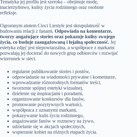
Tematyka jej profilu jest szeroka – obejmuje modę,
macierzyństwo, kulisy życia rodzinnego oraz osobiste
refleksje.
Ogromnym atutem Cioci Liestyle jest skrupulatność w
budowaniu relacji z fanami.
Odpowiada na komentarze,
tworzy angażujące stories oraz pokazuje kulisy swojego
życia, co buduje zaangażowaną i lojalną społeczność.
Jej
estetyka zdjęć jest niepowtarzalna, a współprace z markami
pozwalają jej docierać do nowych grup odbiorców i rozwijać
wizerunek w sieci.
regularne publikowanie stories i postów,
odpowiadanie na wiadomości prywatne i komentarze,
wprowadzanie różnorodnych formatów treści,
tworzenie spójnej estetyki wizualnej,
dzielenie się inspiracjami i poradami,
organizowanie konkursów dla fanów,
promowanie pozytywnych wartości,
współpraca z uznanymi markami,
pokazywanie kulis życia rodzinnego,
angażowanie fanów w rozmowy na żywo,
udzielanie się w akcjach społecznych,
wspieranie kobiet na różnych etapach życia.