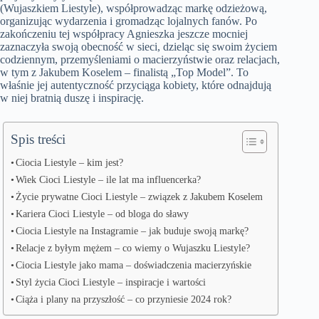
(Wujaszkiem Liestyle), współprowadząc markę odzieżową,
organizując wydarzenia i gromadząc lojalnych fanów. Po
zakończeniu tej współpracy Agnieszka jeszcze mocniej
zaznaczyła swoją obecność w sieci, dzieląc się swoim życiem
codziennym, przemyśleniami o macierzyństwie oraz relacjach,
w tym z Jakubem Koselem – finalistą „Top Model”. To
właśnie jej autentyczność przyciąga kobiety, które odnajdują
w niej bratnią duszę i inspirację.
Spis treści
Ciocia Liestyle – kim jest?
Wiek Cioci Liestyle – ile lat ma influencerka?
Życie prywatne Cioci Liestyle – związek z Jakubem Koselem
Kariera Cioci Liestyle – od bloga do sławy
Ciocia Liestyle na Instagramie – jak buduje swoją markę?
Relacje z byłym mężem – co wiemy o Wujaszku Liestyle?
Ciocia Liestyle jako mama – doświadczenia macierzyńskie
Styl życia Cioci Liestyle – inspiracje i wartości
Ciąża i plany na przyszłość – co przyniesie 2024 rok?