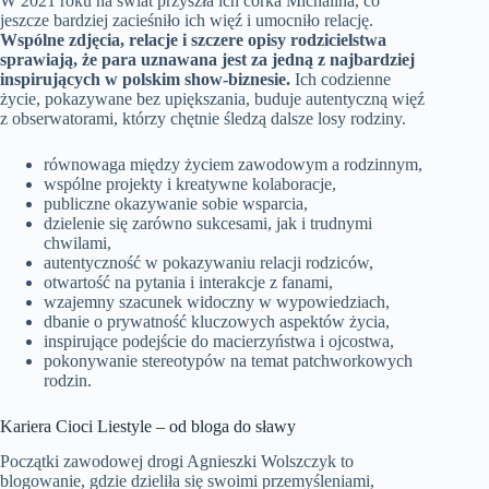
W 2021 roku na świat przyszła ich córka Michalina, co
jeszcze bardziej zacieśniło ich więź i umocniło relację.
Wspólne zdjęcia, relacje i szczere opisy rodzicielstwa
sprawiają, że para uznawana jest za jedną z najbardziej
inspirujących w polskim show-biznesie.
Ich codzienne
życie, pokazywane bez upiększania, buduje autentyczną więź
z obserwatorami, którzy chętnie śledzą dalsze losy rodziny.
równowaga między życiem zawodowym a rodzinnym,
wspólne projekty i kreatywne kolaboracje,
publiczne okazywanie sobie wsparcia,
dzielenie się zarówno sukcesami, jak i trudnymi
chwilami,
autentyczność w pokazywaniu relacji rodziców,
otwartość na pytania i interakcje z fanami,
wzajemny szacunek widoczny w wypowiedziach,
dbanie o prywatność kluczowych aspektów życia,
inspirujące podejście do macierzyństwa i ojcostwa,
pokonywanie stereotypów na temat patchworkowych
rodzin.
Kariera Cioci Liestyle – od bloga do sławy
Początki zawodowej drogi Agnieszki Wolszczyk to
blogowanie, gdzie dzieliła się swoimi przemyśleniami,