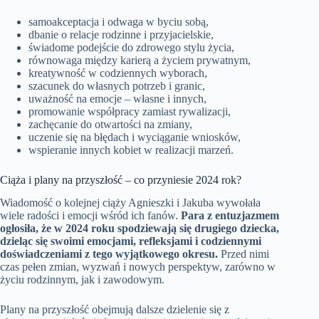
samoakceptacja i odwaga w byciu sobą,
dbanie o relacje rodzinne i przyjacielskie,
świadome podejście do zdrowego stylu życia,
równowaga między karierą a życiem prywatnym,
kreatywność w codziennych wyborach,
szacunek do własnych potrzeb i granic,
uważność na emocje – własne i innych,
promowanie współpracy zamiast rywalizacji,
zachęcanie do otwartości na zmiany,
uczenie się na błędach i wyciąganie wniosków,
wspieranie innych kobiet w realizacji marzeń.
Ciąża i plany na przyszłość – co przyniesie 2024 rok?
Wiadomość o kolejnej ciąży Agnieszki i Jakuba wywołała
wiele radości i emocji wśród ich fanów.
Para z entuzjazmem
ogłosiła, że w 2024 roku spodziewają się drugiego dziecka,
dzieląc się swoimi emocjami, refleksjami i codziennymi
doświadczeniami z tego wyjątkowego okresu.
Przed nimi
czas pełen zmian, wyzwań i nowych perspektyw, zarówno w
życiu rodzinnym, jak i zawodowym.
Plany na przyszłość obejmują dalsze dzielenie się z