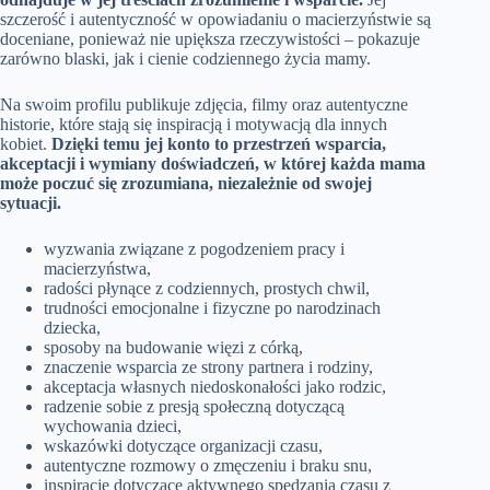
szczerość i autentyczność w opowiadaniu o macierzyństwie są
doceniane, ponieważ nie upiększa rzeczywistości – pokazuje
zarówno blaski, jak i cienie codziennego życia mamy.
Na swoim profilu publikuje zdjęcia, filmy oraz autentyczne
historie, które stają się inspiracją i motywacją dla innych
kobiet.
Dzięki temu jej konto to przestrzeń wsparcia,
akceptacji i wymiany doświadczeń, w której każda mama
może poczuć się zrozumiana, niezależnie od swojej
sytuacji.
wyzwania związane z pogodzeniem pracy i
macierzyństwa,
radości płynące z codziennych, prostych chwil,
trudności emocjonalne i fizyczne po narodzinach
dziecka,
sposoby na budowanie więzi z córką,
znaczenie wsparcia ze strony partnera i rodziny,
akceptacja własnych niedoskonałości jako rodzic,
radzenie sobie z presją społeczną dotyczącą
wychowania dzieci,
wskazówki dotyczące organizacji czasu,
autentyczne rozmowy o zmęczeniu i braku snu,
inspiracje dotyczące aktywnego spędzania czasu z