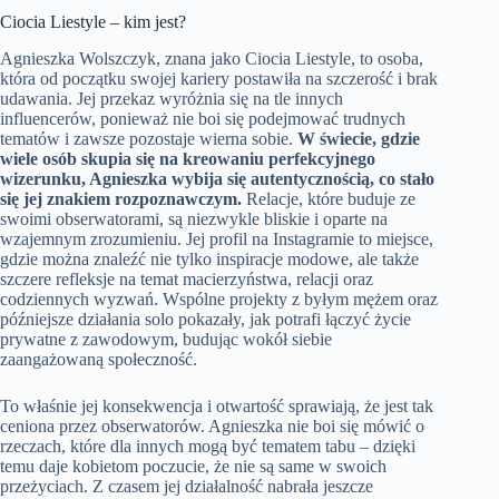
Ciocia Liestyle – kim jest?
Agnieszka Wolszczyk, znana jako Ciocia Liestyle, to osoba,
która od początku swojej kariery postawiła na szczerość i brak
udawania. Jej przekaz wyróżnia się na tle innych
influencerów, ponieważ nie boi się podejmować trudnych
tematów i zawsze pozostaje wierna sobie.
W świecie, gdzie
wiele osób skupia się na kreowaniu perfekcyjnego
wizerunku, Agnieszka wybija się autentycznością, co stało
się jej znakiem rozpoznawczym.
Relacje, które buduje ze
swoimi obserwatorami, są niezwykle bliskie i oparte na
wzajemnym zrozumieniu. Jej profil na Instagramie to miejsce,
gdzie można znaleźć nie tylko inspiracje modowe, ale także
szczere refleksje na temat macierzyństwa, relacji oraz
codziennych wyzwań. Wspólne projekty z byłym mężem oraz
późniejsze działania solo pokazały, jak potrafi łączyć życie
prywatne z zawodowym, budując wokół siebie
zaangażowaną społeczność.
To właśnie jej konsekwencja i otwartość sprawiają, że jest tak
ceniona przez obserwatorów. Agnieszka nie boi się mówić o
rzeczach, które dla innych mogą być tematem tabu – dzięki
temu daje kobietom poczucie, że nie są same w swoich
przeżyciach. Z czasem jej działalność nabrała jeszcze