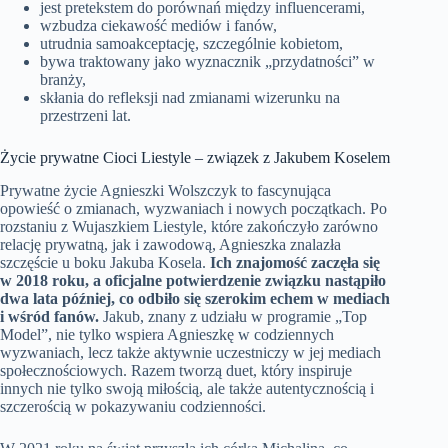
jest pretekstem do porównań między influencerami,
wzbudza ciekawość mediów i fanów,
utrudnia samoakceptację, szczególnie kobietom,
bywa traktowany jako wyznacznik „przydatności” w
branży,
skłania do refleksji nad zmianami wizerunku na
przestrzeni lat.
Życie prywatne Cioci Liestyle – związek z Jakubem Koselem
Prywatne życie Agnieszki Wolszczyk to fascynująca
opowieść o zmianach, wyzwaniach i nowych początkach. Po
rozstaniu z Wujaszkiem Liestyle, które zakończyło zarówno
relację prywatną, jak i zawodową, Agnieszka znalazła
szczęście u boku Jakuba Kosela.
Ich znajomość zaczęła się
w 2018 roku, a oficjalne potwierdzenie związku nastąpiło
dwa lata później, co odbiło się szerokim echem w mediach
i wśród fanów.
Jakub, znany z udziału w programie „Top
Model”, nie tylko wspiera Agnieszkę w codziennych
wyzwaniach, lecz także aktywnie uczestniczy w jej mediach
społecznościowych. Razem tworzą duet, który inspiruje
innych nie tylko swoją miłością, ale także autentycznością i
szczerością w pokazywaniu codzienności.