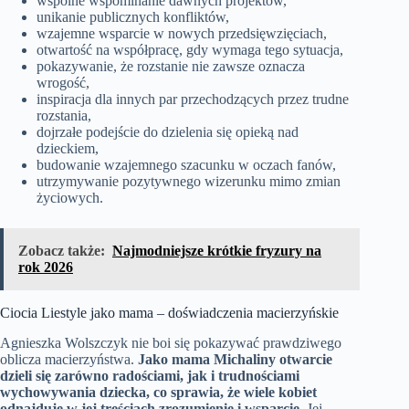
wspólne wspominanie dawnych projektów,
unikanie publicznych konfliktów,
wzajemne wsparcie w nowych przedsięwzięciach,
otwartość na współpracę, gdy wymaga tego sytuacja,
pokazywanie, że rozstanie nie zawsze oznacza
wrogość,
inspiracja dla innych par przechodzących przez trudne
rozstania,
dojrzałe podejście do dzielenia się opieką nad
dzieckiem,
budowanie wzajemnego szacunku w oczach fanów,
utrzymywanie pozytywnego wizerunku mimo zmian
życiowych.
Zobacz także:
Najmodniejsze krótkie fryzury na
rok 2026
Ciocia Liestyle jako mama – doświadczenia macierzyńskie
Agnieszka Wolszczyk nie boi się pokazywać prawdziwego
oblicza macierzyństwa.
Jako mama Michaliny otwarcie
dzieli się zarówno radościami, jak i trudnościami
wychowywania dziecka, co sprawia, że wiele kobiet
odnajduje w jej treściach zrozumienie i wsparcie.
Jej