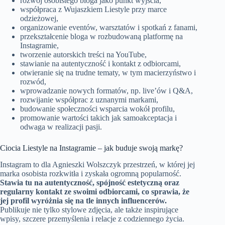
rozwój osobistego bloga jako punkt wyjścia,
współpraca z Wujaszkiem Liestyle przy marce
odzieżowej,
organizowanie eventów, warsztatów i spotkań z fanami,
przekształcenie bloga w rozbudowaną platformę na
Instagramie,
tworzenie autorskich treści na YouTube,
stawianie na autentyczność i kontakt z odbiorcami,
otwieranie się na trudne tematy, w tym macierzyństwo i
rozwód,
wprowadzanie nowych formatów, np. live’ów i Q&A,
rozwijanie współprac z uznanymi markami,
budowanie społeczności wsparcia wokół profilu,
promowanie wartości takich jak samoakceptacja i
odwaga w realizacji pasji.
Ciocia Liestyle na Instagramie – jak buduje swoją markę?
Instagram to dla Agnieszki Wolszczyk przestrzeń, w której jej
marka osobista rozkwitła i zyskała ogromną popularność.
Stawia tu na autentyczność, spójność estetyczną oraz
regularny kontakt ze swoimi odbiorcami, co sprawia, że
jej profil wyróżnia się na tle innych influencerów.
Publikuje nie tylko stylowe zdjęcia, ale także inspirujące
wpisy, szczere przemyślenia i relacje z codziennego życia.