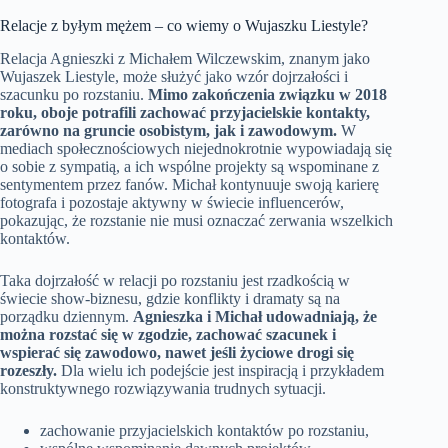
Relacje z byłym mężem – co wiemy o Wujaszku Liestyle?
Relacja Agnieszki z Michałem Wilczewskim, znanym jako
Wujaszek Liestyle, może służyć jako wzór dojrzałości i
szacunku po rozstaniu.
Mimo zakończenia związku w 2018
roku, oboje potrafili zachować przyjacielskie kontakty,
zarówno na gruncie osobistym, jak i zawodowym.
W
mediach społecznościowych niejednokrotnie wypowiadają się
o sobie z sympatią, a ich wspólne projekty są wspominane z
sentymentem przez fanów. Michał kontynuuje swoją karierę
fotografa i pozostaje aktywny w świecie influencerów,
pokazując, że rozstanie nie musi oznaczać zerwania wszelkich
kontaktów.
Taka dojrzałość w relacji po rozstaniu jest rzadkością w
świecie show-biznesu, gdzie konflikty i dramaty są na
porządku dziennym.
Agnieszka i Michał udowadniają, że
można rozstać się w zgodzie, zachować szacunek i
wspierać się zawodowo, nawet jeśli życiowe drogi się
rozeszły.
Dla wielu ich podejście jest inspiracją i przykładem
konstruktywnego rozwiązywania trudnych sytuacji.
zachowanie przyjacielskich kontaktów po rozstaniu,