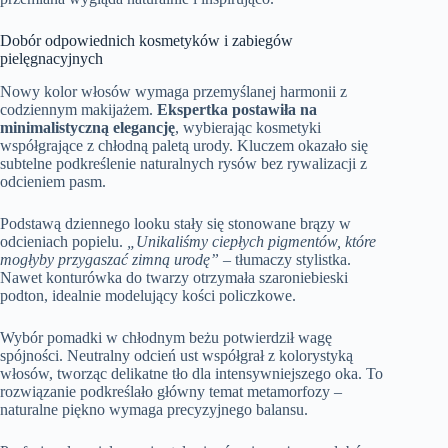
Dobór odpowiednich kosmetyków i zabiegów
pielęgnacyjnych
Nowy kolor włosów wymaga przemyślanej harmonii z
codziennym makijażem.
Ekspertka postawiła na
minimalistyczną elegancję
, wybierając kosmetyki
współgrające z chłodną paletą urody. Kluczem okazało się
subtelne podkreślenie naturalnych rysów bez rywalizacji z
odcieniem pasm.
Podstawą dziennego looku stały się stonowane brązy w
odcieniach popielu.
„Unikaliśmy ciepłych pigmentów, które
mogłyby przygaszać zimną urodę”
– tłumaczy stylistka.
Nawet konturówka do twarzy otrzymała szaroniebieski
podton, idealnie modelujący kości policzkowe.
Wybór pomadki w chłodnym beżu potwierdził wagę
spójności. Neutralny odcień ust współgrał z kolorystyką
włosów, tworząc delikatne tło dla intensywniejszego oka. To
rozwiązanie podkreślało główny temat metamorfozy –
naturalne piękno wymaga precyzyjnego balansu.