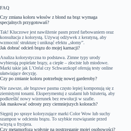
FAQ
Czy zmiana koloru włosów z blond na brąz wymaga
specjalnych przygotowań?
Tak! Kluczowe jest nawilżenie pasm przed farbowaniem oraz
konsultacja z kolorystą. Używaj odżywek z keratyną, aby
wzmocnić strukturę i uniknąć efektu „słomy”.
Jak dobrać odcień brązu do mojej karnacji?
Analiza kolorystyczna to podstawa. Zimne typy urody
wybierają popielate brązy, a ciepłe – złociste lub miodowe.
Marki takie jak L’Oréal czy Schwarzkopf oferują testy online
ułatwiające decyzję.
Czy po zmianie koloru potrzebuję nowej garderoby?
Nie zawsze, ale brązowe pasma często lepiej komponują się z
ziemistymi tonami. Eksperymentuj z szalami lub biżuterią, aby
podkreślić nowy wizerunek bez rewolucji w szafie.
Jak maskować odrosty przy ciemniejszych kolorach?
Sięgnij po spraye koloryzujące marki Color Wow lub suchy
szampon w odcieniu brązu. To szybkie rozwiązanie przed
wizytą u fryzjera.
Czy metamorfoza wpłynie na postrzeganie mojej osobowości?