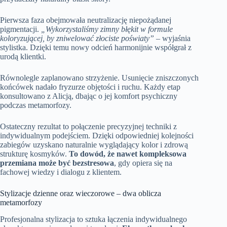
Pierwsza faza obejmowała neutralizację niepożądanej
pigmentacji.
„Wykorzystaliśmy zimny błękit w formule
koloryzującej, by zniwelować złociste poświaty”
– wyjaśnia
stylistka. Dzięki temu nowy odcień harmonijnie współgrał z
urodą klientki.
Równolegle zaplanowano strzyżenie. Usunięcie zniszczonych
końcówek nadało fryzurze objętości i ruchu. Każdy etap
konsultowano z Alicją, dbając o jej komfort psychiczny
podczas metamorfozy.
Ostateczny rezultat to połączenie precyzyjnej techniki z
indywidualnym podejściem. Dzięki odpowiedniej kolejności
zabiegów uzyskano naturalnie wyglądający kolor i zdrową
strukturę kosmyków.
To dowód, że nawet kompleksowa
przemiana może być bezstresowa
, gdy opiera się na
fachowej wiedzy i dialogu z klientem.
Stylizacje dzienne oraz wieczorowe – dwa oblicza
metamorfozy
Profesjonalna stylizacja to sztuka łączenia indywidualnego