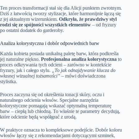
Ten proces transformacji stał się dla Alicji punktem zwrotnym.
Dziś z łatwością tworzy stylizacje, które harmonijnie łączą się
z jej aktualnym wizerunkiem.
Odkryła, że prawdziwy styl
rodzi się ze spójności wszystkich elementów
– od fryzury
po ostatni dodatek do garderoby.
Analiza kolorystyczna i dobór odpowiednich barw
Każda kobieta posiada unikalną paletę barw, która podkreśla
jej naturalne piękno.
Profesjonalna analiza kolorystyczna
to
proces odkrywania tych odcieni – zarówno w kontekście
fryzury, jak i całego stylu.
„To jak odnajdywanie klucza do
własnej wizualnej tożsamości”
– mówi doświadczona
stylistka.
Proces zaczyna się od określenia tonacji skóry, oczu i
naturalnego odcienia włosów. Specjalne narzędzia
kolorystyczne pomagają wskazać optymalną temperaturę
barw – ciepłą lub chłodną. To właśnie te parametry decydują,
które odcienie będą współgrać z urodą.
W praktyce oznacza to kompleksowe podejście. Dobór koloru
włosów łączy się z rekomendacjami dotyczącymi szminek,