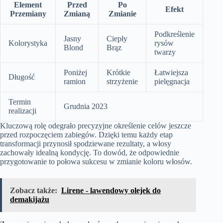
Element
Przed
Po
Efekt
Przemiany
Zmianą
Zmianie
Podkreślenie
Jasny
Ciepły
Kolorystyka
rysów
Blond
Brąz
twarzy
Poniżej
Krótkie
Łatwiejsza
Długość
ramion
strzyżenie
pielęgnacja
Termin
Grudnia 2023
realizacji
Kluczową rolę odegrało precyzyjne określenie celów jeszcze
przed rozpoczęciem zabiegów. Dzięki temu każdy etap
transformacji przynosił spodziewane rezultaty, a włosy
zachowały idealną kondycję. To dowód, że odpowiednie
przygotowanie to połowa sukcesu w zmianie koloru włosów.
Zobacz także:
Lirene - lawendowy olejek do
demakijażu