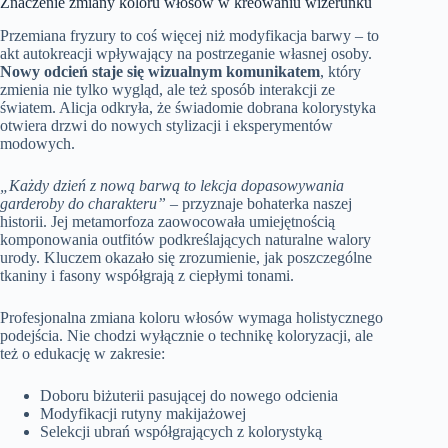
Znaczenie zmiany koloru włosów w kreowaniu wizerunku
Przemiana fryzury to coś więcej niż modyfikacja barwy – to
akt autokreacji wpływający na postrzeganie własnej osoby.
Nowy odcień staje się wizualnym komunikatem
, który
zmienia nie tylko wygląd, ale też sposób interakcji ze
światem. Alicja odkryła, że świadomie dobrana kolorystyka
otwiera drzwi do nowych stylizacji i eksperymentów
modowych.
„Każdy dzień z nową barwą to lekcja dopasowywania
garderoby do charakteru”
– przyznaje bohaterka naszej
historii. Jej metamorfoza zaowocowała umiejętnością
komponowania outfitów podkreślających naturalne walory
urody. Kluczem okazało się zrozumienie, jak poszczególne
tkaniny i fasony współgrają z ciepłymi tonami.
Profesjonalna zmiana koloru włosów wymaga holistycznego
podejścia. Nie chodzi wyłącznie o technikę koloryzacji, ale
też o edukację w zakresie:
Doboru biżuterii pasującej do nowego odcienia
Modyfikacji rutyny makijażowej
Selekcji ubrań współgrających z kolorystyką