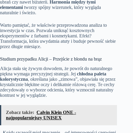
ubrań czy nawet biżuterii.
Harmonia między tymi
elementami
tworzy spójny wizerunek, który wygląda
naturalnie i świeżo.
Warto pamiętać, że właściwie przeprowadzona analiza to
inwestycja w czas. Pozwala uniknąć kosztownych
eksperymentów z farbami i kosmetykami. Efekt?
Transformacja, która uwydatnia atuty i buduje pewność siebie
przez długie miesiące.
Studium przypadku Alicji – Przejście z blondu na brąz
Alicja stała się żywym dowodem, że powrót do naturalnego
piękna wymaga precyzyjnej strategii. Jej
chłodna paleta
kolorystyczna
, określana jako „zimowa”, objawiała się przez
krystalicznie błękitne oczy i delikatnie różową cerę. Te cechy
zdecydowały o wyborze odcienia, który wzmocnił naturalny
kontrast w jej wyglądzie.
Zobacz także:
Calvin Klein ONE -
najpopularniejszy UNISEX
„Każdy szczegół miał znaczenie – od intensywności czerwieni