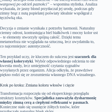
wargowej po odcień paznokci”
– wspomina stylistka. Analiza
wykazała, że jasny blond przytłaczał jej urodę, podczas gdy
zimny brąz z nutą popielatej poświaty idealnie współgrał z
tęczówką oka.
Decyzja o zmianie wynikała z potrzeby harmonii. Naturalny
ciemny odrost, kontrastująca biel białkówek i mocny kolor ust
– te elementy stworzyły spójną całość. Dzięki temu
metamorfoza nie wyglądała na sztuczną, lecz uwydatniła to,
co najcenniejsze: autentyczność.
Ten przykład uczy, że kluczem do sukcesu jest
szacunek dla
własnej kolorystyki
. Wybór odpowiedniego odcienia to nie
kwestia mody, lecz umiejętność czytania sygnałów
wysyłanych przez organizm. Alicja odkryła, że prawdziwe
piękno rodzi się ze zrozumienia własnego DNA wizualnego.
Krok po kroku: Zmiana koloru włosów i cięcie
Transformacja rozpoczęła się od eksperckiego przeglądu
struktury kosmyków.
Specjalistka zauważyła dysharmonię
między zimną cerą a ciepłymi refleksami w pasmach
.
Konieczne stało się usunięcie żółtych tonów, które
przytłaczały naturalny blask skóry.