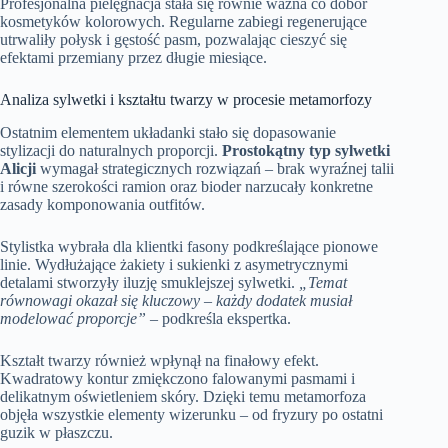
Profesjonalna pielęgnacja stała się równie ważna co dobór
kosmetyków kolorowych. Regularne zabiegi regenerujące
utrwaliły połysk i gęstość pasm, pozwalając cieszyć się
efektami przemiany przez długie miesiące.
Analiza sylwetki i kształtu twarzy w procesie metamorfozy
Ostatnim elementem układanki stało się dopasowanie
stylizacji do naturalnych proporcji.
Prostokątny typ sylwetki
Alicji
wymagał strategicznych rozwiązań – brak wyraźnej talii
i równe szerokości ramion oraz bioder narzucały konkretne
zasady komponowania outfitów.
Stylistka wybrała dla klientki fasony podkreślające pionowe
linie. Wydłużające żakiety i sukienki z asymetrycznymi
detalami stworzyły iluzję smuklejszej sylwetki.
„Temat
równowagi okazał się kluczowy – każdy dodatek musiał
modelować proporcje”
– podkreśla ekspertka.
Kształt twarzy również wpłynął na finałowy efekt.
Kwadratowy kontur zmiękczono falowanymi pasmami i
delikatnym oświetleniem skóry. Dzięki temu metamorfoza
objęła wszystkie elementy wizerunku – od fryzury po ostatni
guzik w płaszczu.