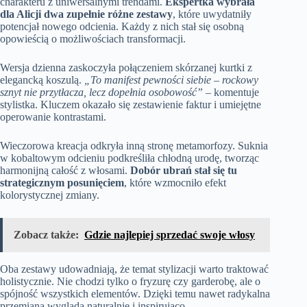
charakteru z uniwersalnymi trendami.
Ekspertka wybrała
dla Alicji dwa zupełnie różne zestawy
, które uwydatniły
potencjał nowego odcienia. Każdy z nich stał się osobną
opowieścią o możliwościach transformacji.
Wersja dzienna zaskoczyła połączeniem skórzanej kurtki z
elegancką koszulą.
„To manifest pewności siebie – rockowy
sznyt nie przytłacza, lecz dopełnia osobowość”
– komentuje
stylistka. Kluczem okazało się zestawienie faktur i umiejętne
operowanie kontrastami.
Wieczorowa kreacja odkryła inną stronę metamorfozy. Suknia
w kobaltowym odcieniu podkreśliła chłodną urodę, tworząc
harmonijną całość z włosami.
Dobór ubrań stał się tu
strategicznym posunięciem
, które wzmocniło efekt
kolorystycznej zmiany.
Zobacz także:
Gdzie najlepiej sprzedać swoje włosy
Oba zestawy udowadniają, że temat stylizacji warto traktować
holistycznie. Nie chodzi tylko o fryzurę czy garderobę, ale o
spójność wszystkich elementów. Dzięki temu nawet radykalna
przemiana wygląda naturalnie i inspirująco.