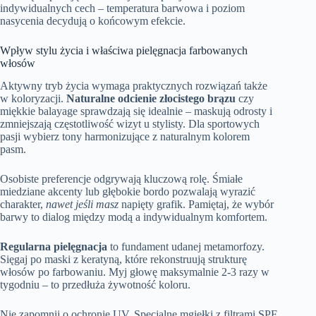
indywidualnych cech – temperatura barwowa i poziom
nasycenia decydują o końcowym efekcie.
Wpływ stylu życia i właściwa pielęgnacja farbowanych
włosów
Aktywny tryb życia wymaga praktycznych rozwiązań także
w koloryzacji.
Naturalne odcienie złocistego brązu
czy
miękkie balayage sprawdzają się idealnie – maskują odrosty i
zmniejszają częstotliwość wizyt u stylisty. Dla sportowych
pasji wybierz tony harmonizujące z naturalnym kolorem
pasm.
Osobiste preferencje odgrywają kluczową rolę. Śmiałe
miedziane akcenty lub głębokie bordo pozwalają wyrazić
charakter,
nawet jeśli masz
napięty grafik. Pamiętaj, że wybór
barwy to dialog między modą a indywidualnym komfortem.
Regularna pielęgnacja
to fundament udanej metamorfozy.
Sięgaj po maski z keratyną, które rekonstruują strukturę
włosów po farbowaniu. Myj głowę maksymalnie 2-3 razy w
tygodniu – to przedłuża żywotność koloru.
Nie zapomnij o ochronie UV. Specjalne mgiełki z filtrami SPF