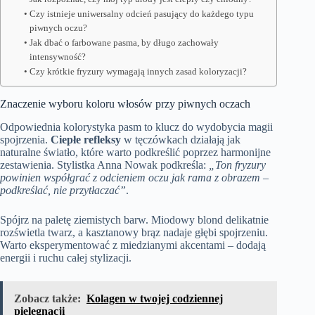
Czy istnieje uniwersalny odcień pasujący do każdego typu
piwnych oczu?
Jak dbać o farbowane pasma, by długo zachowały
intensywność?
Czy krótkie fryzury wymagają innych zasad koloryzacji?
Znaczenie wyboru koloru włosów przy piwnych oczach
Odpowiednia kolorystyka pasm to klucz do wydobycia magii
spojrzenia.
Ciepłe refleksy
w tęczówkach działają jak
naturalne światło, które warto podkreślić poprzez harmonijne
zestawienia. Stylistka Anna Nowak podkreśla:
„Ton fryzury
powinien współgrać z odcieniem oczu jak rama z obrazem –
podkreślać, nie przytłaczać”
.
Spójrz na paletę ziemistych barw. Miodowy blond delikatnie
rozświetla twarz, a kasztanowy brąz nadaje głębi spojrzeniu.
Warto eksperymentować z miedzianymi akcentami – dodają
energii i ruchu całej stylizacji.
Zobacz także:
Kolagen w twojej codziennej
pielęgnacji