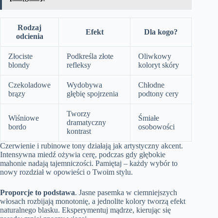
Rodzaj
Efekt
Dla kogo?
odcienia
Złociste
Podkreśla złote
Oliwkowy
blondy
refleksy
koloryt skóry
Czekoladowe
Wydobywa
Chłodne
brązy
głębię spojrzenia
podtony cery
Tworzy
Wiśniowe
Śmiałe
dramatyczny
bordo
osobowości
kontrast
Czerwienie i rubinowe tony działają jak artystyczny akcent.
Intensywna miedź ożywia cerę, podczas gdy głębokie
mahonie nadają tajemniczości. Pamiętaj – każdy wybór to
nowy rozdział w opowieści o Twoim stylu.
Proporcje to podstawa
. Jasne pasemka w ciemniejszych
włosach rozbijają monotonię, a jednolite kolory tworzą efekt
naturalnego blasku. Eksperymentuj mądrze, kierując się