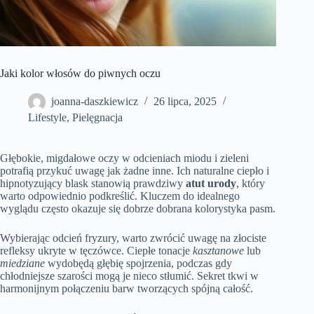
Jaki kolor włosów do piwnych oczu
joanna-daszkiewicz
26 lipca, 2025
Lifestyle
,
Pielęgnacja
Głębokie, migdałowe oczy w odcieniach miodu i zieleni
potrafią przykuć uwagę jak żadne inne. Ich naturalne ciepło i
hipnotyzujący blask stanowią prawdziwy
atut urody
, który
warto odpowiednio podkreślić. Kluczem do idealnego
wyglądu często okazuje się dobrze dobrana kolorystyka pasm.
Wybierając odcień fryzury, warto zwrócić uwagę na złociste
refleksy ukryte w tęczówce. Ciepłe tonacje
kasztanowe
lub
miedziane
wydobędą głębię spojrzenia, podczas gdy
chłodniejsze szarości mogą je nieco stłumić. Sekret tkwi w
harmonijnym połączeniu barw tworzących spójną całość.