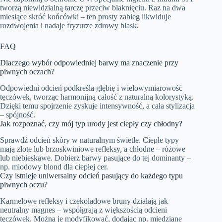
tworzą niewidzialną tarczę przeciw blaknięciu. Raz na dwa
miesiące skróć końcówki – ten prosty zabieg likwiduje
rozdwojenia i nadaje fryzurze zdrowy blask.
FAQ
Dlaczego wybór odpowiedniej barwy ma znaczenie przy
piwnych oczach?
Odpowiedni odcień podkreśla głębię i wielowymiarowość
tęczówek, tworząc harmonijną całość z naturalną kolorystyką.
Dzięki temu spojrzenie zyskuje intensywność, a cała stylizacja
– spójność.
Jak rozpoznać, czy mój typ urody jest ciepły czy chłodny?
Sprawdź odcień skóry w naturalnym świetle. Ciepłe typy
mają złote lub brzoskwiniowe refleksy, a chłodne – różowe
lub niebieskawe. Dobierz barwy pasujące do tej dominanty –
np. miodowy blond dla ciepłej cer.
Czy istnieje uniwersalny odcień pasujący do każdego typu
piwnych oczu?
Karmelowe refleksy i czekoladowe bruny działają jak
neutralny magnes – współgrają z większością odcieni
tęczówek. Można je modyfikować, dodając np. miedziane