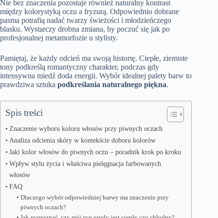
Nie bez znaczenia pozostaje również naturalny kontrast
między kolorystyką oczu a fryzurą. Odpowiednio dobrane
pasma potrafią nadać twarzy świeżości i młodzieńczego
blasku. Wystarczy drobna zmiana, by poczuć się jak po
profesjonalnej metamorfozie u stylisty.
Pamiętaj, że każdy odcień ma swoją historię. Ciepłe, ziemiste
tony podkreślą romantyczny charakter, podczas gdy
intensywna miedź doda energii. Wybór idealnej palety barw to
prawdziwa sztuka
podkreślania naturalnego piękna
.
Spis treści
Znaczenie wyboru koloru włosów przy piwnych oczach
Analiza odcienia skóry w kontekście doboru kolorów
Jaki kolor włosów do piwnych oczu – poradnik krok po kroku
Wpływ stylu życia i właściwa pielęgnacja farbowanych
włosów
FAQ
Dlaczego wybór odpowiedniej barwy ma znaczenie przy
piwnych oczach?
Jak rozpoznać, czy mój typ urody jest ciepły czy chłodny?