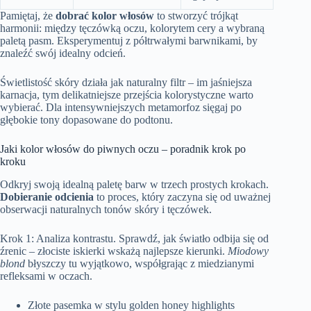
Pamiętaj, że
dobrać kolor włosów
to stworzyć trójkąt
harmonii: między tęczówką oczu, kolorytem cery a wybraną
paletą pasm. Eksperymentuj z półtrwałymi barwnikami, by
znaleźć swój idealny odcień.
Świetlistość skóry działa jak naturalny filtr – im jaśniejsza
karnacja, tym delikatniejsze przejścia kolorystyczne warto
wybierać. Dla intensywniejszych metamorfoz sięgaj po
głębokie tony dopasowane do podtonu.
Jaki kolor włosów do piwnych oczu – poradnik krok po
kroku
Odkryj swoją idealną paletę barw w trzech prostych krokach.
Dobieranie odcienia
to proces, który zaczyna się od uważnej
obserwacji naturalnych tonów skóry i tęczówek.
Krok 1: Analiza kontrastu. Sprawdź, jak światło odbija się od
źrenic – złociste iskierki wskażą najlepsze kierunki.
Miodowy
blond
błyszczy tu wyjątkowo, współgrając z miedzianymi
refleksami w oczach.
Złote pasemka w stylu golden honey highlights