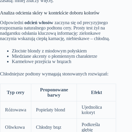
zasadą: mniej znaczy więcej.
Analiza odcienia skóry w kontekście doboru kolorów
Odpowiedni
odcień włosów
zaczyna się od precyzyjnego
rozpoznania naturalnego podtonu cery. Prosty test żył na
nadgarstku odsłania kluczową informację: zielonkawe
naczynia wskazują ciepłą karnację, niebieskawe – chłodną.
Złociste blondy z miodowym połyskiem
Miedziane akcenty o płomiennym charakterze
Karmelowe przejścia w brązach
Chłodniejsze podtony wymagają stonowanych rozwiązań:
Proponowane
Typ cery
Efekt
barwy
Ujednolica
Różowawa
Popielaty blond
koloryt
Podkreśla
Oliwkowa
Chłodny brąz
głębię