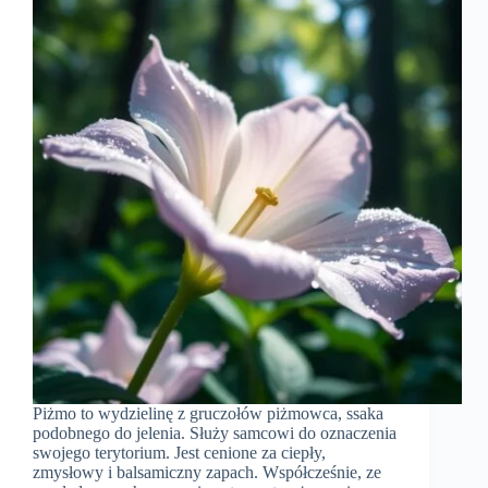
Piżmo to wydzielinę z gruczołów piżmowca, ssaka
podobnego do jelenia. Służy samcowi do oznaczenia
swojego terytorium. Jest cenione za ciepły,
zmysłowy i balsamiczny zapach. Współcześnie, ze