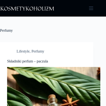
Przejdź
do
treści
Perfumy
Lifestyle
,
Perfumy
Składniki perfum – paczula