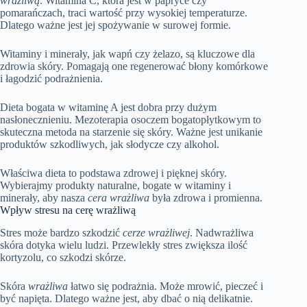
wrażliwą
. Witamina C, która jest w papryce czy
pomarańczach, traci wartość przy wysokiej temperaturze.
Dlatego ważne jest jej spożywanie w surowej formie.
Witaminy i minerały, jak wapń czy żelazo, są kluczowe dla
zdrowia skóry. Pomagają one regenerować błony komórkowe
i łagodzić podrażnienia.
Dieta bogata w witaminę A jest dobra przy dużym
nasłonecznieniu. Mezoterapia osoczem bogatopłytkowym to
skuteczna metoda na starzenie się skóry. Ważne jest unikanie
produktów szkodliwych, jak słodycze czy alkohol.
Właściwa dieta to podstawa zdrowej i pięknej skóry.
Wybierajmy produkty naturalne, bogate w witaminy i
minerały, aby nasza
cera wrażliwa
była zdrowa i promienna.
Wpływ stresu na cerę wrażliwą
Stres może bardzo szkodzić
cerze wrażliwej
. Nadwrażliwa
skóra dotyka wielu ludzi. Przewlekły stres zwiększa ilość
kortyzolu, co szkodzi skórze.
Skóra
wrażliwa
łatwo się podrażnia. Może mrowić, pieczeć i
być napięta. Dlatego ważne jest, aby dbać o nią delikatnie.