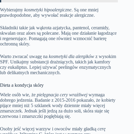
Wybierajmy
kosmetyki hipoalergiczne
. Są one mniej
prawdopodobne, aby wywołać reakcje alergiczne.
Składniki takie jak wąkrota azjatycka, pantenol, ceramidy,
skwalan oraz aloes są polecane. Mają one działanie łagodzące
i regenerujące. Pomagają one również wzmocnić barierę
ochronną skóry.
Warto zwracać uwagę na
kosmetyki dla alergików
z wysokim
SPF. Unikajmy substancji drażniących, takich jak kamfory
czy eukaliptus. Lepiej używać peelingów enzymatycznych
lub delikatnych mechanicznych.
Dieta a kondycja skóry
Wiele osób wie, że
pielęgnacja cery wrażliwej
wymaga
dobrego jedzenia. Badanie z 2015-2016 pokazało, że kobiety
pijące mniej niż 5 szklanek wody dziennie miały więcej
zmarszczek. Jednak jeśli jedzą za dużo soli, skóra staje się
czerwona i zmarszczki pogłębiają się.
Osoby jeść więcej warzyw i owoców miały gładką
cerę