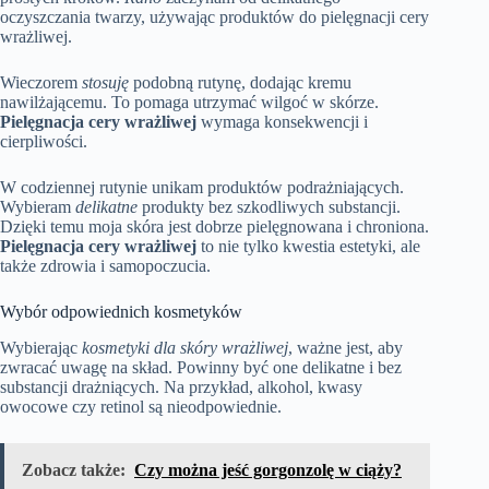
oczyszczania twarzy, używając produktów do pielęgnacji cery
wrażliwej.
Wieczorem
stosuję
podobną rutynę, dodając kremu
nawilżającemu. To pomaga utrzymać wilgoć w skórze.
Pielęgnacja cery wrażliwej
wymaga konsekwencji i
cierpliwości.
W codziennej rutynie unikam produktów podrażniających.
Wybieram
delikatne
produkty bez szkodliwych substancji.
Dzięki temu moja skóra jest dobrze pielęgnowana i chroniona.
Pielęgnacja cery wrażliwej
to nie tylko kwestia estetyki, ale
także zdrowia i samopoczucia.
Wybór odpowiednich kosmetyków
Wybierając
kosmetyki dla skóry wrażliwej
, ważne jest, aby
zwracać uwagę na skład. Powinny być one delikatne i bez
substancji drażniących. Na przykład, alkohol, kwasy
owocowe czy retinol są nieodpowiednie.
Zobacz także:
Czy można jeść gorgonzolę w ciąży?