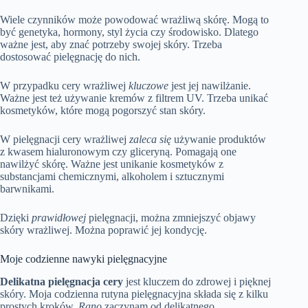
Wiele czynników może powodować wrażliwą skórę. Mogą to
być genetyka, hormony, styl życia czy środowisko. Dlatego
ważne jest, aby znać potrzeby swojej skóry. Trzeba
dostosować pielęgnację do nich.
W przypadku cery wrażliwej
kluczowe
jest jej nawilżanie.
Ważne jest też używanie kremów z filtrem UV. Trzeba unikać
kosmetyków, które mogą pogorszyć stan skóry.
W pielęgnacji cery wrażliwej
zaleca się
używanie produktów
z kwasem hialuronowym czy gliceryną. Pomagają one
nawilżyć skórę. Ważne jest unikanie kosmetyków z
substancjami chemicznymi, alkoholem i sztucznymi
barwnikami.
Dzięki
prawidłowej
pielęgnacji, można zmniejszyć objawy
skóry wrażliwej. Można poprawić jej kondycję.
Moje codzienne nawyki pielęgnacyjne
Delikatna pielęgnacja cery
jest kluczem do zdrowej i pięknej
skóry. Moja codzienna rutyna pielęgnacyjna składa się z kilku
prostych kroków.
Rano
zaczynam od delikatnego