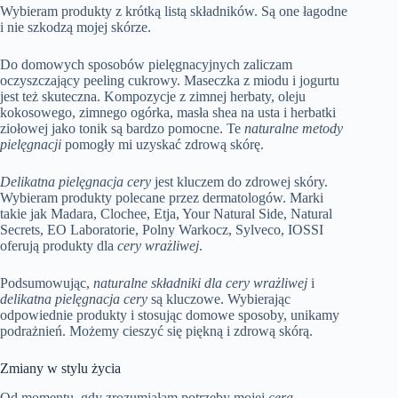
Wybieram produkty z krótką listą składników. Są one łagodne
i nie szkodzą mojej skórze.
Do domowych sposobów pielęgnacyjnych zaliczam
oczyszczający peeling cukrowy. Maseczka z miodu i jogurtu
jest też skuteczna. Kompozycje z zimnej herbaty, oleju
kokosowego, zimnego ogórka, masła shea na usta i herbatki
ziołowej jako tonik są bardzo pomocne. Te
naturalne metody
pielęgnacji
pomogły mi uzyskać zdrową skórę.
Delikatna pielęgnacja cery
jest kluczem do zdrowej skóry.
Wybieram produkty polecane przez dermatologów. Marki
takie jak Madara, Clochee, Etja, Your Natural Side, Natural
Secrets, EO Laboratorie, Polny Warkocz, Sylveco, IOSSI
oferują produkty dla
cery wrażliwej
.
Podsumowując,
naturalne składniki dla cery wrażliwej
i
delikatna pielęgnacja cery
są kluczowe. Wybierając
odpowiednie produkty i stosując domowe sposoby, unikamy
podrażnień. Możemy cieszyć się piękną i zdrową skórą.
Zmiany w stylu życia
Od momentu, gdy zrozumiałam potrzeby mojej
cera