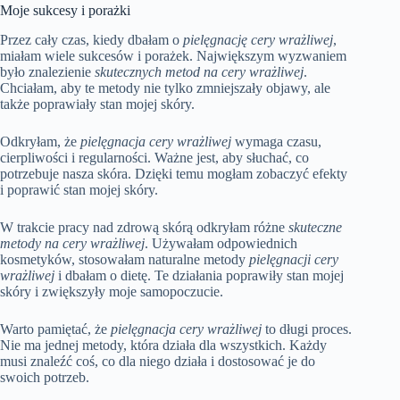
Moje sukcesy i porażki
Przez cały czas, kiedy dbałam o
pielęgnację cery wrażliwej
,
miałam wiele sukcesów i porażek. Największym wyzwaniem
było znalezienie
skutecznych metod na cery wrażliwej
.
Chciałam, aby te metody nie tylko zmniejszały objawy, ale
także poprawiały stan mojej skóry.
Odkryłam, że
pielęgnacja cery wrażliwej
wymaga czasu,
cierpliwości i regularności. Ważne jest, aby słuchać, co
potrzebuje nasza skóra. Dzięki temu mogłam zobaczyć efekty
i poprawić stan mojej skóry.
W trakcie pracy nad zdrową skórą odkryłam różne
skuteczne
metody na cery wrażliwej
. Używałam odpowiednich
kosmetyków, stosowałam naturalne metody
pielęgnacji cery
wrażliwej
i dbałam o dietę. Te działania poprawiły stan mojej
skóry i zwiększyły moje samopoczucie.
Warto pamiętać, że
pielęgnacja cery wrażliwej
to długi proces.
Nie ma jednej metody, która działa dla wszystkich. Każdy
musi znaleźć coś, co dla niego działa i dostosować je do
swoich potrzeb.