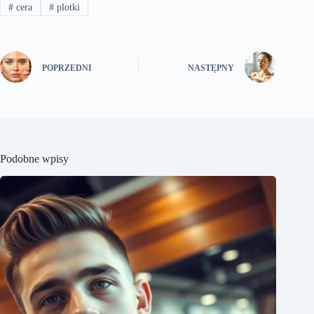
#
cera
#
plotki
POPRZEDNI
NASTĘPNY
Podobne wpisy