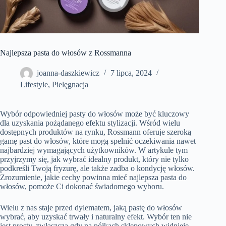
Najlepsza pasta do włosów z Rossmanna
joanna-daszkiewicz
7 lipca, 2024
Lifestyle
,
Pielęgnacja
Wybór odpowiedniej pasty do włosów może być kluczowy
dla uzyskania pożądanego efektu stylizacji. Wśród wielu
dostępnych produktów na rynku, Rossmann oferuje szeroką
gamę past do włosów, które mogą spełnić oczekiwania nawet
najbardziej wymagających użytkowników. W artykule tym
przyjrzymy się, jak wybrać idealny produkt, który nie tylko
podkreśli Twoją fryzurę, ale także zadba o kondycję włosów.
Zrozumienie, jakie cechy powinna mieć najlepsza pasta do
włosów, pomoże Ci dokonać świadomego wyboru.
Wielu z nas staje przed dylematem, jaką pastę do włosów
wybrać, aby uzyskać trwały i naturalny efekt. Wybór ten nie
jest prosty, zwłaszcza gdy na półkach sklepowych widnieje