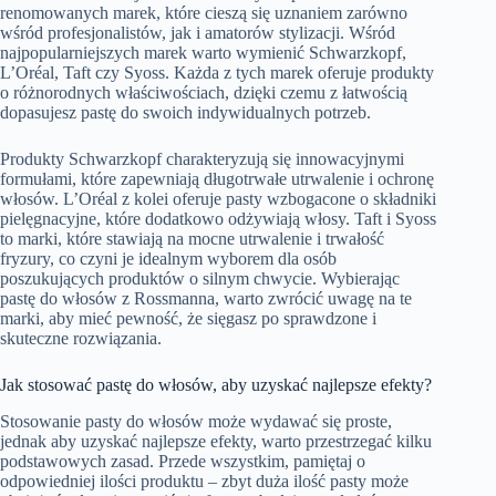
renomowanych marek, które cieszą się uznaniem zarówno
wśród profesjonalistów, jak i amatorów stylizacji. Wśród
najpopularniejszych marek warto wymienić Schwarzkopf,
L’Oréal, Taft czy Syoss. Każda z tych marek oferuje produkty
o różnorodnych właściwościach, dzięki czemu z łatwością
dopasujesz pastę do swoich indywidualnych potrzeb.
Produkty Schwarzkopf charakteryzują się innowacyjnymi
formułami, które zapewniają długotrwałe utrwalenie i ochronę
włosów. L’Oréal z kolei oferuje pasty wzbogacone o składniki
pielęgnacyjne, które dodatkowo odżywiają włosy. Taft i Syoss
to marki, które stawiają na mocne utrwalenie i trwałość
fryzury, co czyni je idealnym wyborem dla osób
poszukujących produktów o silnym chwycie. Wybierając
pastę do włosów z Rossmanna, warto zwrócić uwagę na te
marki, aby mieć pewność, że sięgasz po sprawdzone i
skuteczne rozwiązania.
Jak stosować pastę do włosów, aby uzyskać najlepsze efekty?
Stosowanie pasty do włosów może wydawać się proste,
jednak aby uzyskać najlepsze efekty, warto przestrzegać kilku
podstawowych zasad. Przede wszystkim, pamiętaj o
odpowiedniej ilości produktu – zbyt duża ilość pasty może