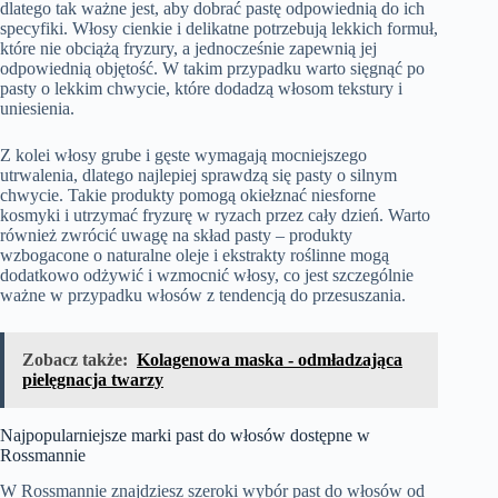
dlatego tak ważne jest, aby dobrać pastę odpowiednią do ich
specyfiki. Włosy cienkie i delikatne potrzebują lekkich formuł,
które nie obciążą fryzury, a jednocześnie zapewnią jej
odpowiednią objętość. W takim przypadku warto sięgnąć po
pasty o lekkim chwycie, które dodadzą włosom tekstury i
uniesienia.
Z kolei włosy grube i gęste wymagają mocniejszego
utrwalenia, dlatego najlepiej sprawdzą się pasty o silnym
chwycie. Takie produkty pomogą okiełznać niesforne
kosmyki i utrzymać fryzurę w ryzach przez cały dzień. Warto
również zwrócić uwagę na skład pasty – produkty
wzbogacone o naturalne oleje i ekstrakty roślinne mogą
dodatkowo odżywić i wzmocnić włosy, co jest szczególnie
ważne w przypadku włosów z tendencją do przesuszania.
Zobacz także:
Kolagenowa maska - odmładzająca
pielęgnacja twarzy
Najpopularniejsze marki past do włosów dostępne w
Rossmannie
W Rossmannie znajdziesz szeroki wybór past do włosów od