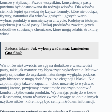
końcowy stylizacji. Przede wszystkim, konsystencja pasty
powinna być dostosowana do rodzaju włosów. Dla włosów
cienkich lepiej sprawdzą się lżejsze formuły, które nie obciążą
fryzury, natomiast dla włosów grubych i gęstych warto
wybrać produkty o mocniejszym chwycie. Kolejnym istotnym
aspektem jest skład pasty. Unikaj produktów zawierających
szkodliwe substancje chemiczne, które mogą osłabić strukturę
włosa.
Zobacz także:
Jak wykonywać masaż kamieniem
Gua Sha?
Warto również zwrócić uwagę na dodatkowe właściwości
pasty, takie jak matowe czy błyszczące wykończenie. Matowe
pasty są idealne do uzyskania naturalnego wyglądu, podczas
gdy błyszczące mogą dodać fryzurze elegancji i blasku. Nie
zapominajmy także o zapachu – choć może się to wydawać
mniej istotne, przyjemny aromat może znacząco poprawić
komfort użytkowania produktu. Wybierając pastę do włosów
z Rossmanna, warto również zwrócić uwagę na opinie innych
użytkowników, które mogą być cennym źródłem informacji.
Dlaczego warto wybrać pastę do włosów z Rossmanna?