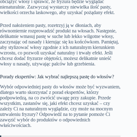
obciążyć włosy i sprawić, że fryzura będzie wyglądać
nienaturalnie. Zazwyczaj wystarczy niewielka ilość pasty,
wielkości orzecha laskowego, aby uzyskać pożądany efekt.
Przed nałożeniem pasty, rozetrzyj ją w dłoniach, aby
równomiernie rozprowadzić produkt na włosach. Następnie,
delikatnie wmasuj pastę w suche lub lekko wilgotne włosy,
zaczynając od nasady i kierując się ku końcówkom. Pamiętaj,
aby stylizować włosy zgodnie z ich naturalnym kierunkiem
wzrostu, co pozwoli uzyskać naturalny i trwały efekt. Jeśli
chcesz dodać fryzurze objętości, możesz delikatnie unieść
włosy u nasady, używając palców lub grzebienia.
Porady ekspertów: Jak wybrać najlepszą pastę do włosów?
Wybór odpowiedniej pasty do włosów może być wyzwaniem,
dlatego warto skorzystać z porad ekspertów, którzy
podpowiedzą, na co zwrócić uwagę przy zakupie. Przede
wszystkim, zastanów się, jaki efekt chcesz uzyskać – czy
zależy Ci na naturalnym wyglądzie, czy może na mocnym
utrwaleniu fryzury? Odpowiedź na to pytanie pomoże Ci
zawęzić wybór do produktów o odpowiednich
właściwościach.