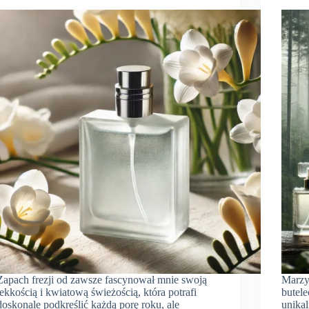
Zapach frezji od zawsze fascynował mnie swoją
Marzy
lekkością i kwiatową świeżością, która potrafi
butel
doskonale podkreślić każdą porę roku, ale
unika