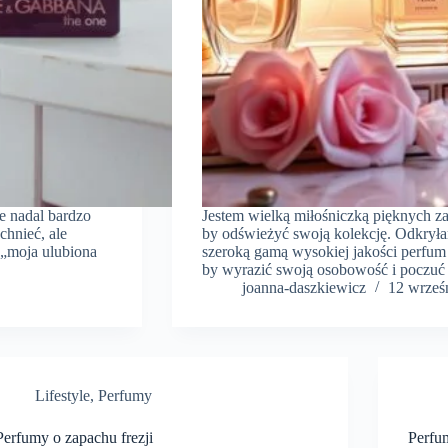
le nadal bardzo
Jestem wielką miłośniczką pięknych 
chnieć, ale
by odświeżyć swoją kolekcję. Odkrył
 „moja ulubiona
szeroką gamą wysokiej jakości perfum
by wyrazić swoją osobowość i poczu
joanna-daszkiewicz
12 wrześ
Lifestyle
,
Perfumy
Perfumy o zapachu frezji
Perfu