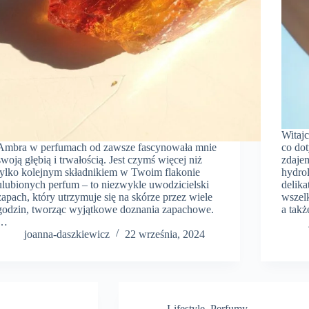
Witaj
Ambra w perfumach od zawsze fascynowała mnie
co do
swoją głębią i trwałością. Jest czymś więcej niż
zdajem
tylko kolejnym składnikiem w Twoim flakonie
hydrol
ulubionych perfum – to niezwykle uwodzicielski
delika
zapach, który utrzymuje się na skórze przez wiele
wszel
godzin, tworząc wyjątkowe doznania zapachowe.
a takż
…
joanna-daszkiewicz
22 września, 2024
Lifestyle
,
Perfumy