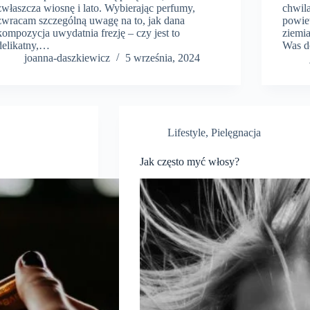
zwłaszcza wiosnę i lato. Wybierając perfumy,
chwil
zwracam szczególną uwagę na to, jak dana
powiet
kompozycja uwydatnia frezję – czy jest to
ziemi
delikatny,…
Was d
joanna-daszkiewicz
5 września, 2024
Lifestyle
,
Pielęgnacja
Jak często myć włosy?