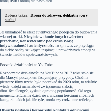
ikoną stylu i idolką dla nastolatek.
Zobacz także:
Droga do zdrowej, delikatnej cery
suchej
Jej unikalność to efekt autentycznego podejścia do budowania
własnej marki.
Nie ginie w tłumie innych twórców;
przeciwnie, konsekwentnie podkreśla swoją
indywidualność i autentyczność.
To sprawia, że przyciąga
do siebie osoby szukające inspiracji i prawdziwych emocji w
świecie mediów społecznościowych.
Początki działalności na YouTube
Rozpoczęcie działalności na YouTube w 2017 roku stało się
dla Marcysi początkiem fascynującej przygody. Choć na
pierwsze filmy trzeba było poczekać do 2020 roku, to właśnie
wtedy, dzięki materiałowi związanemu z akcją
#hot16challenge2, zyskała ogromną popularność. Od tego
momentu regularnie dzieli się z widzami treściami z różnych
kategorii, takich jak lifestyle, uroda czy codzienne refleksje.
Otwarta postawa i bezpośredni kontakt z odbiorcami