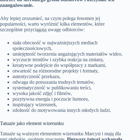
zaangażowanie.
Aby lepiej zrozumieć, na czym polega fenomen jej
popularności, warto wyróżnić kilka elementów, które
szczególnie przyciągają uwagę odbiorców:
stała obecność w najważniejszych mediach
społecznościowych,
umiejętność tworzenia angażujących materiałów wideo,
wyczucie trendów i szybka reakcja na zmiany,
kreatywne podejście do współpracy z markami,
otwartość na różnorodne projekty i formaty,
autentyczność przekazu,
odwaga do poruszania trudnych tematów,
systematyczność w publikowaniu treści,
wysoka jakość zdjęć i filmów,
pozytywna energia i poczucie humoru,
inspirujący wizerunek,
zdolność do motywowania innych młodych ludzi.
Tatuaże jako element wizerunku
Tatuaże są ważnym elementem wizerunku Marcysi i mają dla
niej głębokie, osobiste znaczenie.
Pierwszy tatuaż wykonała