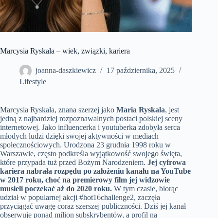
Marcysia Ryskala – wiek, związki, kariera
joanna-daszkiewicz
17 października, 2025
Lifestyle
Marcysia Ryskala, znana szerzej jako
Maria Ryskala
, jest
jedną z najbardziej rozpoznawalnych postaci polskiej sceny
internetowej. Jako influencerka i youtuberka zdobyła serca
młodych ludzi dzięki swojej aktywności w mediach
społecznościowych. Urodzona 23 grudnia 1998 roku w
Warszawie, często podkreśla wyjątkowość swojego święta,
które przypada tuż przed Bożym Narodzeniem.
Jej cyfrowa
kariera nabrała rozpędu po założeniu kanału na YouTube
w 2017 roku, choć na premierowy film jej widzowie
musieli poczekać aż do 2020 roku.
W tym czasie, biorąc
udział w popularnej akcji #hot16challenge2, zaczęła
przyciągać uwagę coraz szerszej publiczności. Dziś jej kanał
obserwuje ponad milion subskrybentów, a profil na