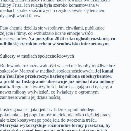
Ekipy Friza. Ich relacja była szeroko komentowana w
mediach społecznościowych i często stawała się tematem
dyskusji wśród fanów.
Para chętnie dzieliła się wspólnymi chwilami, publikując
zdjęcia i filmy, co wzbudzało liczne emocje wśród
obserwatorów.
Na początku 2024 roku ogłosili rozstanie, co
odbiło się szerokim echem w środowisku internetowym.
Sukcesy w mediach społecznościowych
Budowanie rozpoznawalności w sieci nie byłoby możliwe bez
sukcesów Marcysi w mediach społecznościowych.
Jej kanał
na YouTube przekroczył barierę miliona subskrybentów,
a profil na Instagramie obserwuje już niemal dwa miliony
osób.
Regularnie tworzy treści, które osiągają setki tysięcy, a
nawet miliony wyświetleń, co świadczy o ogromnym
zainteresowaniu jej działalnością.
Postrzegana jest jako jedna z liderek opinii młodego
pokolenia, a jej popularność to efekt nie tylko ciężkiej pracy,
ale także kreatywnego podejścia do tworzenia treści.
Marcysia wykorzystuje różnorodne formy przekazu, by
dotrzeć do szerokiego grona odbiorców i utrzymać ich