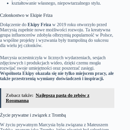
kształtowanie własnego, niepowtarzalnego stylu.
Członkostwo w Ekipie Friza
Dołączenie do
Ekipy Friza
w 2019 roku otworzyło przed
Marcysią zupełnie nowe możliwości rozwoju. Ta kreatywna
grupa influencerów zdobyła olbrzymią popularność w Polsce,
a wspólne projekty i wyzwania były trampoliną do sukcesu
dla wielu jej członków.
Marcysia uczestniczyła w licznych wydarzeniach, sesjach
zdjęciowych i produkcjach wideo, dzięki czemu mogła
rozwijać swoje umiejętności oraz poszerzać zasięgi.
Wspólnota Ekipy okazała się nie tylko miejscem pracy, ale
także przestrzenią wymiany doświadczeń i inspiracji.
Zobacz także:
Najlepsza pasta do zębów z
Rossmanna
Życie prywatne i związek z Trombą
W życiu prywatnym Marcysia była związana z Mateuszem
Trąbką, znanym jako Tromba, który również był członkiem