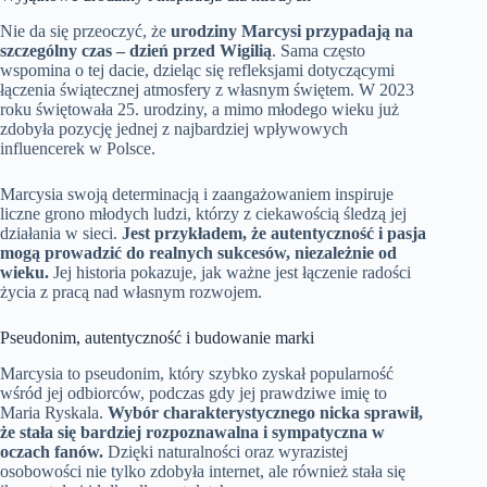
Nie da się przeoczyć, że
urodziny Marcysi przypadają na
szczególny czas – dzień przed Wigilią
. Sama często
wspomina o tej dacie, dzieląc się refleksjami dotyczącymi
łączenia świątecznej atmosfery z własnym świętem. W 2023
roku świętowała 25. urodziny, a mimo młodego wieku już
zdobyła pozycję jednej z najbardziej wpływowych
influencerek w Polsce.
Marcysia swoją determinacją i zaangażowaniem inspiruje
liczne grono młodych ludzi, którzy z ciekawością śledzą jej
działania w sieci.
Jest przykładem, że autentyczność i pasja
mogą prowadzić do realnych sukcesów, niezależnie od
wieku.
Jej historia pokazuje, jak ważne jest łączenie radości
życia z pracą nad własnym rozwojem.
Pseudonim, autentyczność i budowanie marki
Marcysia to pseudonim, który szybko zyskał popularność
wśród jej odbiorców, podczas gdy jej prawdziwe imię to
Maria Ryskala.
Wybór charakterystycznego nicka sprawił,
że stała się bardziej rozpoznawalna i sympatyczna w
oczach fanów.
Dzięki naturalności oraz wyrazistej
osobowości nie tylko zdobyła internet, ale również stała się