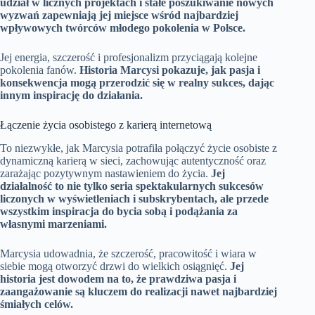
udział w licznych projektach i stałe poszukiwanie nowych
wyzwań zapewniają jej miejsce wśród najbardziej
wpływowych twórców młodego pokolenia w Polsce.
Jej energia, szczerość i profesjonalizm przyciągają kolejne
pokolenia fanów.
Historia Marcysi pokazuje, jak pasja i
konsekwencja mogą przerodzić się w realny sukces, dając
innym inspirację do działania.
Łączenie życia osobistego z karierą internetową
To niezwykłe, jak Marcysia potrafiła połączyć życie osobiste z
dynamiczną karierą w sieci, zachowując autentyczność oraz
zarażając pozytywnym nastawieniem do życia.
Jej
działalność to nie tylko seria spektakularnych sukcesów
liczonych w wyświetleniach i subskrybentach, ale przede
wszystkim inspiracja do bycia sobą i podążania za
własnymi marzeniami.
Marcysia udowadnia, że szczerość, pracowitość i wiara w
siebie mogą otworzyć drzwi do wielkich osiągnięć.
Jej
historia jest dowodem na to, że prawdziwa pasja i
zaangażowanie są kluczem do realizacji nawet najbardziej
śmiałych celów.