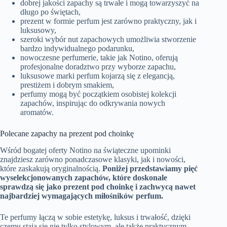
dobrej jakości zapachy są trwałe i mogą towarzyszyć na
długo po świętach,
prezent w formie perfum jest zarówno praktyczny, jak i
luksusowy,
szeroki wybór nut zapachowych umożliwia stworzenie
bardzo indywidualnego podarunku,
nowoczesne perfumerie, takie jak Notino, oferują
profesjonalne doradztwo przy wyborze zapachu,
luksusowe marki perfum kojarzą się z elegancją,
prestiżem i dobrym smakiem,
perfumy mogą być początkiem osobistej kolekcji
zapachów, inspirując do odkrywania nowych
aromatów.
Polecane zapachy na prezent pod choinkę
Wśród bogatej oferty Notino na świąteczne upominki
znajdziesz zarówno ponadczasowe klasyki, jak i nowości,
które zaskakują oryginalnością.
Poniżej przedstawiamy pięć
wyselekcjonowanych zapachów, które doskonale
sprawdzą się jako prezent pod choinkę i zachwycą nawet
najbardziej wymagających miłośników perfum.
Te perfumy łączą w sobie estetykę, luksus i trwałość, dzięki
czemu stają się nie tylko stylowym, ale także praktycznym