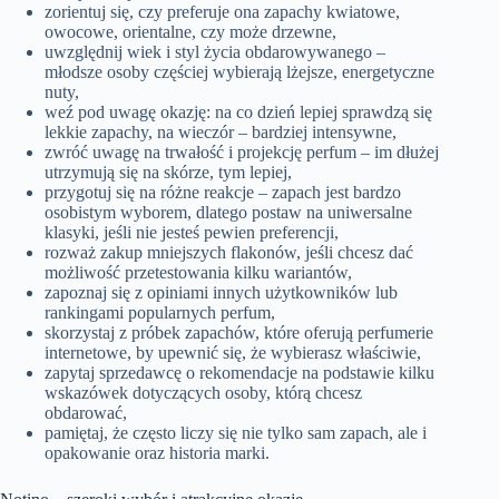
zorientuj się, czy preferuje ona zapachy kwiatowe,
owocowe, orientalne, czy może drzewne,
uwzględnij wiek i styl życia obdarowywanego –
młodsze osoby częściej wybierają lżejsze, energetyczne
nuty,
weź pod uwagę okazję: na co dzień lepiej sprawdzą się
lekkie zapachy, na wieczór – bardziej intensywne,
zwróć uwagę na trwałość i projekcję perfum – im dłużej
utrzymują się na skórze, tym lepiej,
przygotuj się na różne reakcje – zapach jest bardzo
osobistym wyborem, dlatego postaw na uniwersalne
klasyki, jeśli nie jesteś pewien preferencji,
rozważ zakup mniejszych flakonów, jeśli chcesz dać
możliwość przetestowania kilku wariantów,
zapoznaj się z opiniami innych użytkowników lub
rankingami popularnych perfum,
skorzystaj z próbek zapachów, które oferują perfumerie
internetowe, by upewnić się, że wybierasz właściwie,
zapytaj sprzedawcę o rekomendacje na podstawie kilku
wskazówek dotyczących osoby, którą chcesz
obdarować,
pamiętaj, że często liczy się nie tylko sam zapach, ale i
opakowanie oraz historia marki.