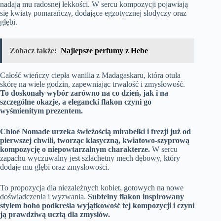
nadają mu radosnej lekkości. W sercu kompozycji pojawiają
się kwiaty pomarańczy, dodające egzotycznej słodyczy oraz
głębi.
Zobacz także:
Najlepsze perfumy z Hebe
Całość wieńczy ciepła wanilia z Madagaskaru, która otula
skórę na wiele godzin, zapewniając trwałość i zmysłowość.
To doskonały wybór zarówno na co dzień, jak i na
szczególne okazje, a elegancki flakon czyni go
wyśmienitym prezentem.
Chloé Nomade urzeka świeżością mirabelki i frezji już od
pierwszej chwili, tworząc klasyczną, kwiatowo-szyprową
kompozycję o niepowtarzalnym charakterze.
W sercu
zapachu wyczuwalny jest szlachetny mech dębowy, który
dodaje mu głębi oraz zmysłowości.
To propozycja dla niezależnych kobiet, gotowych na nowe
doświadczenia i wyzwania.
Subtelny flakon inspirowany
stylem boho podkreśla wyjątkowość tej kompozycji i czyni
ją prawdziwą ucztą dla zmysłów.