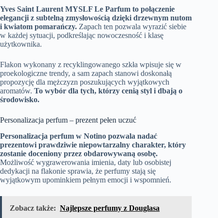
Yves Saint Laurent MYSLF Le Parfum to połączenie
elegancji z subtelną zmysłowością dzięki drzewnym nutom
i kwiatom pomarańczy.
Zapach ten pozwala wyrazić siebie
w każdej sytuacji, podkreślając nowoczesność i klasę
użytkownika.
Flakon wykonany z recyklingowanego szkła wpisuje się w
proekologiczne trendy, a sam zapach stanowi doskonałą
propozycję dla mężczyzn poszukujących wyjątkowych
aromatów.
To wybór dla tych, którzy cenią styl i dbają o
środowisko.
Personalizacja perfum – prezent pełen uczuć
Personalizacja perfum w Notino pozwala nadać
prezentowi prawdziwie niepowtarzalny charakter, który
zostanie doceniony przez obdarowywaną osobę.
Możliwość wygrawerowania imienia, daty lub osobistej
dedykacji na flakonie sprawia, że perfumy stają się
wyjątkowym upominkiem pełnym emocji i wspomnień.
Zobacz także:
Najlepsze perfumy z Douglasa