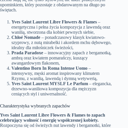
upominkiem, który pozostaje z obdarowanym na długo po
świętach.
Yves Saint Laurent Libre Flowers & Flames
–
energetyczna i pełna życia kompozycja z lawendą oraz
wanilią, stworzona dla kobiet pewnych siebie,
Chloé Nomade
– ponadczasowy klasyk kwiatowo-
szyprowy, z nutą mirabelki i akordem mchu dębowego,
idealny dla miłośniczek świeżości,
Prada Paradoxe
– innowacyjny zapach z bergamotką,
ambrą oraz kwiatem pomarańczy, kuszący
awangardowym flakonem,
Valentino Born In Roma Intense Uomo
–
intensywny, męski aromat inspirowany klimatem
Rzymu, z wanilią, lawendą i dymną wetywerią,
Yves Saint Laurent MYSLF Le Parfum
– elegancka,
drzewno-waniliowa kompozycja dla mężczyzn
ceniących styl i uniwersalność.
Charakterystyka wybranych zapachów
Yves Saint Laurent Libre Flowers & Flames to zapach
celebrujący wolność i energię współczesnej kobiety.
Rozpoczyna się od świeżych nut lawendy i bergamotki, które