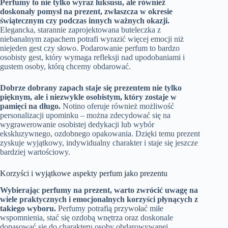
Perfumy to nie tylko wyraz luksusu, ale również
doskonały pomysł na prezent, zwłaszcza w okresie
świątecznym czy podczas innych ważnych okazji.
Elegancka, starannie zaprojektowana buteleczka z
niebanalnym zapachem potrafi wyrazić więcej emocji niż
niejeden gest czy słowo. Podarowanie perfum to bardzo
osobisty gest, który wymaga refleksji nad upodobaniami i
gustem osoby, którą chcemy obdarować.
Dobrze dobrany zapach staje się prezentem nie tylko
pięknym, ale i niezwykle osobistym, który zostaje w
pamięci na długo.
Notino oferuje również możliwość
personalizacji upominku – można zdecydować się na
wygrawerowanie osobistej dedykacji lub wybór
ekskluzywnego, ozdobnego opakowania. Dzięki temu prezent
zyskuje wyjątkowy, indywidualny charakter i staje się jeszcze
bardziej wartościowy.
Korzyści i wyjątkowe aspekty perfum jako prezentu
Wybierając perfumy na prezent, warto zwrócić uwagę na
wiele praktycznych i emocjonalnych korzyści płynących z
takiego wyboru.
Perfumy potrafią przywołać miłe
wspomnienia, stać się ozdobą wnętrza oraz doskonale
dopasować się do charakteru osoby obdarowywanej.