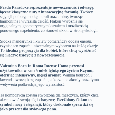
Prada Paradoxe reprezentuje nowoczesność i odwagę,
łącząc klasyczne nuty z innowacyjną formułą.
Twórcy
sięgnęli po bergamotkę, neroli oraz ambrę, tworząc
harmonijną i wyrazistą całość. Flakon wyróżnia się
oryginalnym, geometrycznym kształtem i możliwością
ponownego napełnienia, co stanowi ukłon w stronę ekologii.
Słodka mandarynka i kwiaty pomarańczy dodają energii,
czyniąc ten zapach uniwersalnym wyborem na każdą okazję.
To idealna propozycja dla kobiet, które chcą wyróżniać
się i łączyć tradycję z nowoczesnością.
Valentino Born In Roma Intense Uomo przenosi
użytkownika w sam środek tętniącego życiem Rzymu,
oferując intensywny, męski aromat.
Wanilia bourbon i
lawenda tworzą bazę zapachu, a korzenne akordy oraz dymna
wetyweria podkreślają jego wyrazistość.
Ta kompozycja została stworzona dla mężczyzn, którzy chcą
akcentować swoją siłę i charyzmę.
Rzeźbiony flakon to
symbol mocy i elegancji, który doskonale sprawdzi się
jako prezent dla stylowego pana.