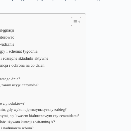
elęgnacji
 stosować
owadzanie
tępy i schemat tygodnia
 i rozsądne składniki aktywne
ncja i ochrona na co dzień
samego dnia?
A, zanim użyję enzymów?
go z produktów?
 dniu, gdy wykonuję enzymatyczny zabieg?
wnymi, np. kwasem hialuronowym czy ceramidami?
eśnie używam kuracji z witaminą A?
m i nadmiarem sebum?