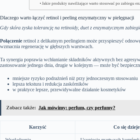
Jakie produkty nawilżające warto stosować po zabiegu e
Dlaczego warto łączyć retinol i peeling enzymatyczny w pielęgnacji
Gdy skóra zyska tolerancję na retinoidy, duet z enzymatycznym zabiegie
Połączenie
retinol z delikatnym peelingiem może przyspieszyć odnowę 
wzmacnia regenerację w głębszych warstwach.
Ta synergia poprawia wchłanianie składników aktywnych bez agresywn
zastosowanie jednego dnia, drugie w kolejnym — może być bezpieczni
mniejsze ryzyko podrażnień niż przy jednoczesnym stosowaniu
lepsza tekstura i redukcja zaskórników
w praktyce lepsze, przewidywalne działanie kosmetyków
Zobacz także:
Jak mówimy: perfum, czy perfumy?
Korzyść
Co się dzieje
Wygładzenie
Usunięcie martwych komórek