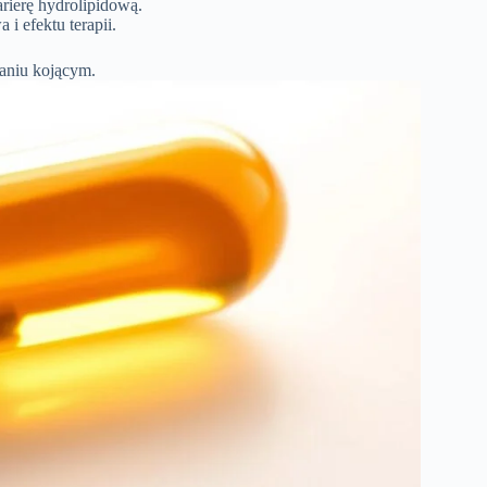
arierę hydrolipidową.
i efektu terapii.
łaniu kojącym.