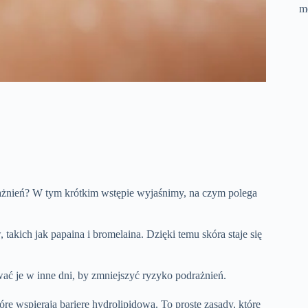
m
ażnień? W tym krótkim wstępie wyjaśnimy, na czym polega
ich jak papaina i bromelaina. Dzięki temu skóra staje się
ać je w inne dni, by zmniejszyć ryzyko podrażnień.
óre wspierają barierę hydrolipidową. To proste zasady, które