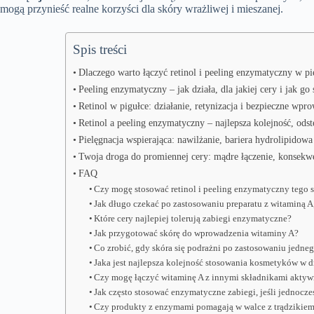
mogą przynieść realne korzyści dla skóry wrażliwej i mieszanej.
Spis treści
Dlaczego warto łączyć retinol i peeling enzymatyczny w pi
Peeling enzymatyczny – jak działa, dla jakiej cery i jak go
Retinol w pigułce: działanie, retynizacja i bezpieczne wpr
Retinol a peeling enzymatyczny – najlepsza kolejność, ods
Pielęgnacja wspierająca: nawilżanie, bariera hydrolipidowa
Twoja droga do promiennej cery: mądre łączenie, konsekwe
FAQ
Czy mogę stosować retinol i peeling enzymatyczny tego 
Jak długo czekać po zastosowaniu preparatu z witaminą 
Które cery najlepiej tolerują zabiegi enzymatyczne?
Jak przygotować skórę do wprowadzenia witaminy A?
Co zrobić, gdy skóra się podrażni po zastosowaniu jedne
Jaka jest najlepsza kolejność stosowania kosmetyków w
Czy mogę łączyć witaminę A z innymi składnikami akty
Jak często stosować enzymatyczne zabiegi, jeśli jednocz
Czy produkty z enzymami pomagają w walce z trądzikie