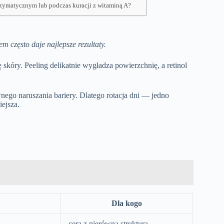
nzymatycznym lub podczas kuracji z witaminą A?
m często daje najlepsze rezultaty.
skóry. Peeling delikatnie wygładza powierzchnię, a retinol
ego naruszania bariery. Dlatego rotacja dni — jedno
ejsza.
Dla kogo
cera z nierówną strukturą