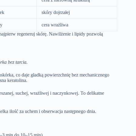
ek
skóry dojrzałej
ry
cera wrażliwa
, najpierw regeneruj skórę. Nawilżenie i lipidy pozwolą
ka bez tarcia.
skórka, co daje gładką powierzchnię bez mechanicznego
sna keratolina.
eszanej, suchej, wrażliwej i naczynkowej. To delikatne
ka ilość za uchem i obserwacja następnego dnia.
2–3 min do 10–15 min).