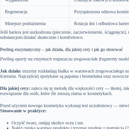
Regeneracja
Przyspieszona odnowa komór
Mniejsze podrażnienia
Rotacja dni i odbudowa barie
Jeśli bariera jest uszkodzona (pieczenie, zaczerwienienie, ściągnięcie)
substancjom działać skutecznie i komfortowo.
Peeling enzymatyczny – jak działa, dla jakiej cery i jak go stosować
Peeling oparty na enzymach rozpuszcza zrogowaciałe fragmenty naskór
Jak działa:
enzymy rozkładają białka w warstwach zrogowaciałego na
ścierania. Najczęściej spotykane są papaina i bromelaina oraz nowocze
Dla jakiej cery:
zaleca się tę metodę dla większości cery — tłustej, mi
rozwiązanie dla osób, które źle znoszą ziarna w kosmetykach.
Przed użyciem nowego kosmetyku wykonaj test uczuleniowy — niewiel
Stosowanie w praktyce:
Oczyść twarz, omijaj okolice oczu i ust.
Nałóż cienką warstwę produktu i trzymaj zgodnie z instrukcją (