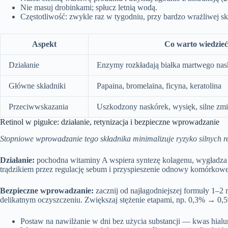
Nie masuj drobinkami; spłucz letnią wodą.
Częstotliwość: zwykle raz w tygodniu, przy bardzo wrażliwej sk
Aspekt
Co warto wiedzieć
Działanie
Enzymy rozkładają białka martwego nas
Główne składniki
Papaina, bromelaina, ficyna, keratolina
Przeciwwskazania
Uszkodzony naskórek, wysięk, silne zm
Retinol w pigułce: działanie, retynizacja i bezpieczne wprowadzanie
Stopniowe wprowadzanie tego składnika minimalizuje ryzyko silnych re
Działanie:
pochodna witaminy A wspiera syntezę kolagenu, wygładza zm
trądzikiem przez regulację sebum i przyspieszenie odnowy komórkowe
Bezpieczne wprowadzanie:
zacznij od najłagodniejszej formuły 1–2 
delikatnym oczyszczeniu. Zwiększaj stężenie etapami, np. 0,3% → 0,5
Postaw na nawilżanie w dni bez użycia substancji — kwas hialu