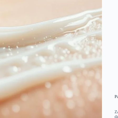
Pa
Z
d