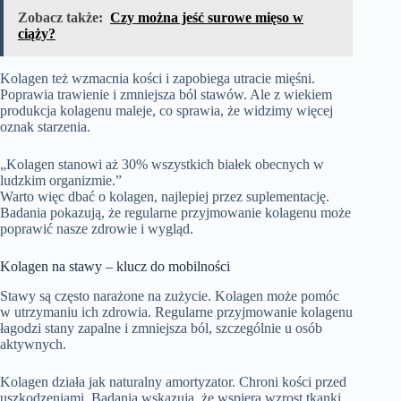
Zobacz także:
Czy można jeść surowe mięso w
ciąży?
Kolagen też wzmacnia kości i zapobiega utracie mięśni.
Poprawia trawienie i zmniejsza ból stawów. Ale z wiekiem
produkcja kolagenu maleje, co sprawia, że widzimy więcej
oznak starzenia.
„Kolagen stanowi aż 30% wszystkich białek obecnych w
ludzkim organizmie.”
Warto więc dbać o kolagen, najlepiej przez suplementację.
Badania pokazują, że regularne przyjmowanie kolagenu może
poprawić nasze zdrowie i wygląd.
Kolagen na stawy – klucz do mobilności
Stawy są często narażone na zużycie. Kolagen może pomóc
w utrzymaniu ich zdrowia. Regularne przyjmowanie kolagenu
łagodzi stany zapalne i zmniejsza ból, szczególnie u osób
aktywnych.
Kolagen działa jak naturalny amortyzator. Chroni kości przed
uszkodzeniami. Badania wskazują, że wspiera wzrost tkanki