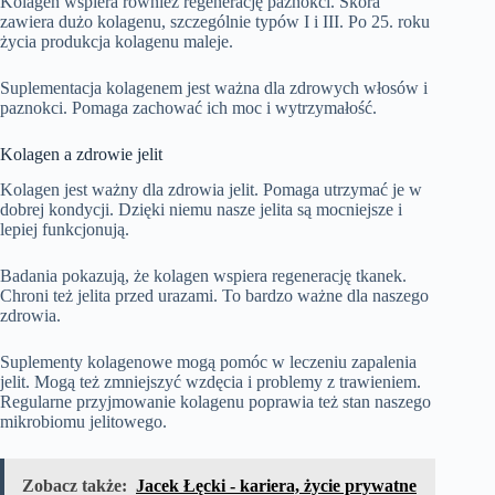
Kolagen wspiera również regenerację paznokci. Skóra
zawiera dużo kolagenu, szczególnie typów I i III. Po 25. roku
życia produkcja kolagenu maleje.
Suplementacja kolagenem jest ważna dla zdrowych włosów i
paznokci. Pomaga zachować ich moc i wytrzymałość.
Kolagen a zdrowie jelit
Kolagen jest ważny dla zdrowia jelit. Pomaga utrzymać je w
dobrej kondycji. Dzięki niemu nasze jelita są mocniejsze i
lepiej funkcjonują.
Badania pokazują, że kolagen wspiera regenerację tkanek.
Chroni też jelita przed urazami. To bardzo ważne dla naszego
zdrowia.
Suplementy kolagenowe mogą pomóc w leczeniu zapalenia
jelit. Mogą też zmniejszyć wzdęcia i problemy z trawieniem.
Regularne przyjmowanie kolagenu poprawia też stan naszego
mikrobiomu jelitowego.
Zobacz także:
Jacek Łęcki - kariera, życie prywatne