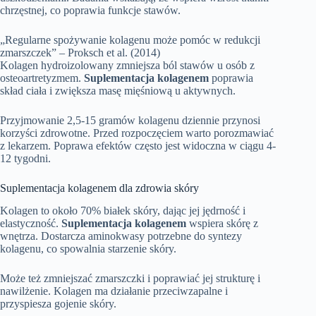
chrzęstnej, co poprawia funkcje stawów.
„Regularne spożywanie kolagenu może pomóc w redukcji
zmarszczek” – Proksch et al. (2014)
Kolagen hydroizolowany zmniejsza ból stawów u osób z
osteoartretyzmem.
Suplementacja kolagenem
poprawia
skład ciała i zwiększa masę mięśniową u aktywnych.
Przyjmowanie 2,5-15 gramów kolagenu dziennie przynosi
korzyści zdrowotne. Przed rozpoczęciem warto porozmawiać
z lekarzem. Poprawa efektów często jest widoczna w ciągu 4-
12 tygodni.
Suplementacja kolagenem dla zdrowia skóry
Kolagen to około 70% białek skóry, dając jej jędrność i
elastyczność.
Suplementacja kolagenem
wspiera skórę z
wnętrza. Dostarcza aminokwasy potrzebne do syntezy
kolagenu, co spowalnia starzenie skóry.
Może też zmniejszać zmarszczki i poprawiać jej strukturę i
nawilżenie. Kolagen ma działanie przeciwzapalne i
przyspiesza gojenie skóry.