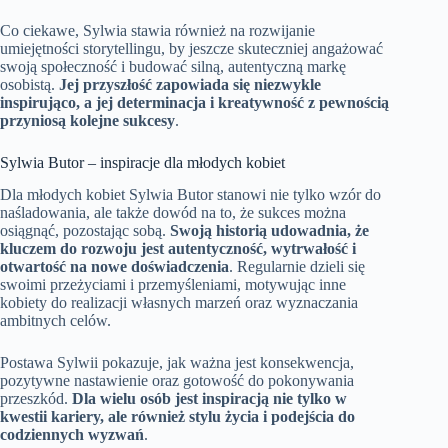
Co ciekawe, Sylwia stawia również na rozwijanie
umiejętności storytellingu, by jeszcze skuteczniej angażować
swoją społeczność i budować silną, autentyczną markę
osobistą.
Jej przyszłość zapowiada się niezwykle
inspirująco, a jej determinacja i kreatywność z pewnością
przyniosą kolejne sukcesy
.
Sylwia Butor – inspiracje dla młodych kobiet
Dla młodych kobiet Sylwia Butor stanowi nie tylko wzór do
naśladowania, ale także dowód na to, że sukces można
osiągnąć, pozostając sobą.
Swoją historią udowadnia, że
kluczem do rozwoju jest autentyczność, wytrwałość i
otwartość na nowe doświadczenia
. Regularnie dzieli się
swoimi przeżyciami i przemyśleniami, motywując inne
kobiety do realizacji własnych marzeń oraz wyznaczania
ambitnych celów.
Postawa Sylwii pokazuje, jak ważna jest konsekwencja,
pozytywne nastawienie oraz gotowość do pokonywania
przeszkód.
Dla wielu osób jest inspiracją nie tylko w
kwestii kariery, ale również stylu życia i podejścia do
codziennych wyzwań
.