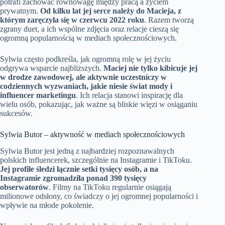
potrafi zachować równowagę między pracą a życiem
prywatnym.
Od kilku lat jej serce należy do Macieja, z
którym zaręczyła się w czerwcu 2022 roku
. Razem tworzą
zgrany duet, a ich wspólne zdjęcia oraz relacje cieszą się
ogromną popularnością w mediach społecznościowych.
Sylwia często podkreśla, jak ogromną rolę w jej życiu
odgrywa wsparcie najbliższych.
Maciej nie tylko kibicuje jej
w drodze zawodowej, ale aktywnie uczestniczy w
codziennych wyzwaniach, jakie niesie świat mody i
influencer marketingu
. Ich relacja stanowi inspirację dla
wielu osób, pokazując, jak ważne są bliskie więzi w osiąganiu
sukcesów.
Sylwia Butor – aktywność w mediach społecznościowych
Sylwia Butor jest jedną z najbardziej rozpoznawalnych
polskich influencerek, szczególnie na Instagramie i TikToku.
Jej profile śledzi łącznie setki tysięcy osób, a na
Instagramie zgromadziła ponad 390 tysięcy
obserwatorów
. Filmy na TikToku regularnie osiągają
milionowe odsłony, co świadczy o jej ogromnej popularności i
wpływie na młode pokolenie.