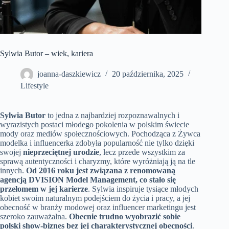
Sylwia Butor – wiek, kariera
joanna-daszkiewicz
20 października, 2025
Lifestyle
Sylwia Butor
to jedna z najbardziej rozpoznawalnych i
wyrazistych postaci młodego pokolenia w polskim świecie
mody oraz mediów społecznościowych. Pochodząca z Żywca
modelka i influencerka zdobyła popularność nie tylko dzięki
swojej
nieprzeciętnej urodzie
, lecz przede wszystkim za
sprawą autentyczności i charyzmy, które wyróżniają ją na tle
innych.
Od 2016 roku jest związana z renomowaną
agencją DVISION Model Management, co stało się
przełomem w jej karierze
. Sylwia inspiruje tysiące młodych
kobiet swoim naturalnym podejściem do życia i pracy, a jej
obecność w branży modowej oraz influencer marketingu jest
szeroko zauważalna.
Obecnie trudno wyobrazić sobie
polski show-biznes bez jej charakterystycznej obecności
.