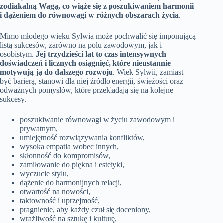
zodiakalną Wagą, co wiąże się z poszukiwaniem harmonii
i dążeniem do równowagi w różnych obszarach życia
.
Mimo młodego wieku Sylwia może pochwalić się imponującą
listą sukcesów, zarówno na polu zawodowym, jak i
osobistym.
Jej trzydzieści lat to czas intensywnych
doświadczeń i licznych osiągnięć, które nieustannie
motywują ją do dalszego rozwoju
. Wiek Sylwii, zamiast
być barierą, stanowi dla niej źródło energii, świeżości oraz
odważnych pomysłów, które przekładają się na kolejne
sukcesy.
poszukiwanie równowagi w życiu zawodowym i
prywatnym,
umiejętność rozwiązywania konfliktów,
wysoka empatia wobec innych,
skłonność do kompromisów,
zamiłowanie do piękna i estetyki,
wyczucie stylu,
dążenie do harmonijnych relacji,
otwartość na nowości,
taktowność i uprzejmość,
pragnienie, aby każdy czuł się doceniony,
wrażliwość na sztukę i kulturę,