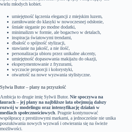
wielu młodych kobiet.
umiejętność łączenia elegancji z miejskim luzem,
zamiłowanie do klasyki w nowoczesnej odsłonie,
śmiałe sięganie po modne dodatki,
minimalizm w formie, ale bogactwo w detalach,
inspiracja światowymi trendami,
dbałość o spójność stylizacji,
stawianie na jakość, a nie ilość,
personalizacja ubioru przez unikalne akcenty,
umiejętność dopasowania makijażu do okazji,
eksperymentowanie z fryzurami,
wyczucie proporcji i kolorystyki,
otwartość na nowe wyzwania stylistyczne.
Sylwia Butor – plany na przyszłość
Ambicja to drugie imię Sylwii Butor.
Nie spoczywa na
laurach – jej plany na najbliższe lata obejmują dalszy
rozwój w modelingu oraz intensyfikację działań w
mediach społecznościowych
. Pragnie kontynuować
współpracę z prestiżowymi markami, a jednocześnie nie unika
poszukiwania nowych wyzwań i otwierania się na świeże
możliwości.