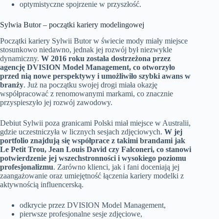
optymistyczne spojrzenie w przyszłość.
Sylwia Butor – początki kariery modelingowej
Początki kariery Sylwii Butor w świecie mody miały miejsce
stosunkowo niedawno, jednak jej rozwój był niezwykle
dynamiczny.
W 2016 roku została dostrzeżona przez
agencję DVISION Model Management, co otworzyło
przed nią nowe perspektywy i umożliwiło szybki awans w
branży
. Już na początku swojej drogi miała okazję
współpracować z renomowanymi markami, co znacznie
przyspieszyło jej rozwój zawodowy.
Debiut Sylwii poza granicami Polski miał miejsce w Australii,
gdzie uczestniczyła w licznych sesjach zdjęciowych.
W jej
portfolio znajdują się współprace z takimi brandami jak
Le Petit Trou, Jean Louis David czy Falconeri, co stanowi
potwierdzenie jej wszechstronności i wysokiego poziomu
profesjonalizmu
. Zarówno klienci, jak i fani doceniają jej
zaangażowanie oraz umiejętność łączenia kariery modelki z
aktywnością influencerską.
odkrycie przez DVISION Model Management,
pierwsze profesjonalne sesje zdjęciowe,