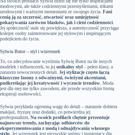
Na swoich profilach Sylwia dzieli się nie tylko inspiracjami
modowymi, ale także codziennymi przemyśleniami, trikami
urodowymi i ważnymi momentami ze swojego życia.
Fani
cenią ją za szczerość, otwartość oraz umiejętność
pokazywania zarówno blasków, jak i cieni codzienności
.
Jej społeczność stale się powiększa, a autentyczność przyciąga
kolejne osoby zainteresowane jej stylowym i inspirującym
podejściem do życia.
Sylwia Butor – styl i wizerunek
To, co zdecydowanie wyróżnia Sylwię Butor na tle innych
modelek i influencerek, to jej
unikalny styl
– pełen klasy, a
zarazem nowoczesnych detali.
Jej stylizacje często łączą
klasyczne fasony z odważnymi, świeżymi akcentami,
podkreślając jej kreatywność i wyczucie trendów
. Moda
jest dla niej nie tylko zawodem, ale przede wszystkim formą
ekspresji osobowości.
Sylwia przykłada ogromną wagę do detali – starannie dobiera
makijaż, fryzurę oraz dodatki, co potwierdza jej
profesjonalizm.
Na swoich profilach chętnie prezentuje
najnowsze trendy, zachęcając odbiorców do
eksperymentowania z modą i odnajdywania własnego
stylu
. Jej wizerunek jest niezwykle spójny i inspirujący dla