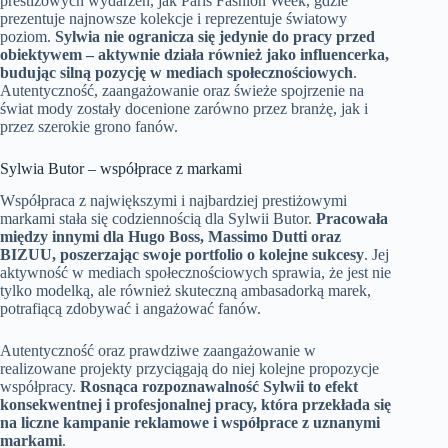
prestiżowych wydarzeń, jak Paris Fashion Week, gdzie
prezentuje najnowsze kolekcje i reprezentuje światowy
poziom.
Sylwia nie ogranicza się jedynie do pracy przed
obiektywem – aktywnie działa również jako influencerka,
budując silną pozycję w mediach społecznościowych
.
Autentyczność, zaangażowanie oraz świeże spojrzenie na
świat mody zostały docenione zarówno przez branżę, jak i
przez szerokie grono fanów.
Sylwia Butor – współprace z markami
Współpraca z największymi i najbardziej prestiżowymi
markami stała się codziennością dla Sylwii Butor.
Pracowała
między innymi dla Hugo Boss, Massimo Dutti oraz
BIZUU, poszerzając swoje portfolio o kolejne sukcesy
. Jej
aktywność w mediach społecznościowych sprawia, że jest nie
tylko modelką, ale również skuteczną ambasadorką marek,
potrafiącą zdobywać i angażować fanów.
Autentyczność oraz prawdziwe zaangażowanie w
realizowane projekty przyciągają do niej kolejne propozycje
współpracy.
Rosnąca rozpoznawalność Sylwii to efekt
konsekwentnej i profesjonalnej pracy, która przekłada się
na liczne kampanie reklamowe i współprace z uznanymi
markami
.