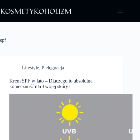
Przejdź
do
treści
spf
Lifestyle
,
Pielęgnacja
Krem SPF w lato – Dlaczego to absolutna
konieczność dla Twojej skóry?