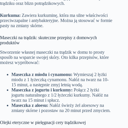
trądziku oraz blizn potrądzikowych.
Kurkuma:
Zawiera kurkuminę, która ma silne właściwości
przeciwzapalne i antybakteryjne. Można ją stosować w formie
pasty na zmiany skórne.
Maseczki na trądzik: skuteczne przepisy z domowych
produktów
Stworzenie własnej maseczki na trądzik w domu to prosty
sposób na wsparcie swojej skóry. Oto kilka przepisów, które
możesz wypróbować:
Maseczka z miodu i cynamonu:
Wymieszaj 2 łyżki
miodu z 1 łyżeczką cynamonu. Nałóż na twarz na 10-
15 minut, a następnie zmyj letnią wodą.
Maseczka z jogurtu i kurkumy:
Połącz 2 łyżki
jogurtu naturalnego z 1/2 łyżeczki kurkumy. Nałóż na
twarz na 15 minut i spłucz.
Maseczka z aloesu:
Nałóż świeży żel aloesowy na
zmiany skórne i pozostaw na 20 minut przed zmyciem.
Olejki eteryczne w pielęgnacji cery trądzikowej