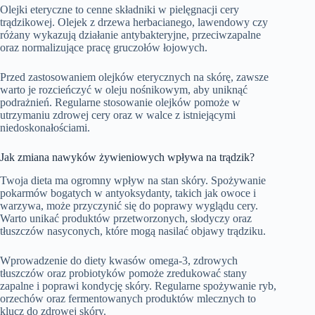
Olejki eteryczne to cenne składniki w pielęgnacji cery
trądzikowej. Olejek z drzewa herbacianego, lawendowy czy
różany wykazują działanie antybakteryjne, przeciwzapalne
oraz normalizujące pracę gruczołów łojowych.
Przed zastosowaniem olejków eterycznych na skórę, zawsze
warto je rozcieńczyć w oleju nośnikowym, aby uniknąć
podrażnień. Regularne stosowanie olejków pomoże w
utrzymaniu zdrowej cery oraz w walce z istniejącymi
niedoskonałościami.
Jak zmiana nawyków żywieniowych wpływa na trądzik?
Twoja dieta ma ogromny wpływ na stan skóry. Spożywanie
pokarmów bogatych w antyoksydanty, takich jak owoce i
warzywa, może przyczynić się do poprawy wyglądu cery.
Warto unikać produktów przetworzonych, słodyczy oraz
tłuszczów nasyconych, które mogą nasilać objawy trądziku.
Wprowadzenie do diety kwasów omega-3, zdrowych
tłuszczów oraz probiotyków pomoże zredukować stany
zapalne i poprawi kondycję skóry. Regularne spożywanie ryb,
orzechów oraz fermentowanych produktów mlecznych to
klucz do zdrowej skóry.