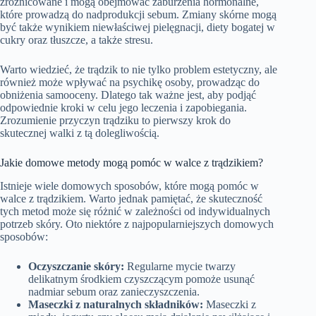
zróżnicowane i mogą obejmować zaburzenia hormonalne,
które prowadzą do nadprodukcji sebum. Zmiany skórne mogą
być także wynikiem niewłaściwej pielęgnacji, diety bogatej w
cukry oraz tłuszcze, a także stresu.
Warto wiedzieć, że trądzik to nie tylko problem estetyczny, ale
również może wpływać na psychikę osoby, prowadząc do
obniżenia samooceny. Dlatego tak ważne jest, aby podjąć
odpowiednie kroki w celu jego leczenia i zapobiegania.
Zrozumienie przyczyn trądziku to pierwszy krok do
skutecznej walki z tą dolegliwością.
Jakie domowe metody mogą pomóc w walce z trądzikiem?
Istnieje wiele domowych sposobów, które mogą pomóc w
walce z trądzikiem. Warto jednak pamiętać, że skuteczność
tych metod może się różnić w zależności od indywidualnych
potrzeb skóry. Oto niektóre z najpopularniejszych domowych
sposobów:
Oczyszczanie skóry:
Regularne mycie twarzy
delikatnym środkiem czyszczącym pomoże usunąć
nadmiar sebum oraz zanieczyszczenia.
Maseczki z naturalnych składników:
Maseczki z