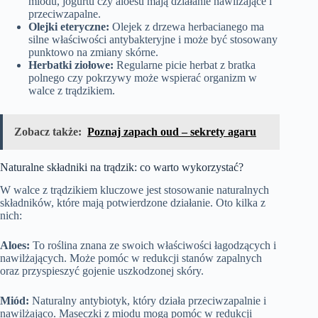
miodu, jogurtu czy aloesu mają działanie nawilżające i
przeciwzapalne.
Olejki eteryczne:
Olejek z drzewa herbacianego ma
silne właściwości antybakteryjne i może być stosowany
punktowo na zmiany skórne.
Herbatki ziołowe:
Regularne picie herbat z bratka
polnego czy pokrzywy może wspierać organizm w
walce z trądzikiem.
Zobacz także:
Poznaj zapach oud – sekrety agaru
Naturalne składniki na trądzik: co warto wykorzystać?
W walce z trądzikiem kluczowe jest stosowanie naturalnych
składników, które mają potwierdzone działanie. Oto kilka z
nich:
Aloes:
To roślina znana ze swoich właściwości łagodzących i
nawilżających. Może pomóc w redukcji stanów zapalnych
oraz przyspieszyć gojenie uszkodzonej skóry.
Miód:
Naturalny antybiotyk, który działa przeciwzapalnie i
nawilżająco. Maseczki z miodu mogą pomóc w redukcji