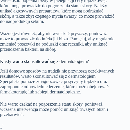
Wiele osób popełnia błędy w pielęgnacji cery trądzikowej,
które mogą prowadzić do pogorszenia stanu skóry. Należy
unikać agresywnych preparatów, które mogą podrażniać
skórę, a także zbyt częstego mycia twarzy, co może prowadzić
do nadprodukcji sebum.
Ważne jest również, aby nie wyciskać pryszczy, ponieważ
może to prowadzić do infekcji i blizn. Pamiętaj, aby regularnie
zmieniać poszewki na poduszki oraz ręczniki, aby uniknąć
przenoszenia bakterii na skórę.
Kiedy warto skonsultować się z dermatologiem?
Jeśli domowe sposoby na trądzik nie przynoszą oczekiwanych
rezultatów, warto skonsultować się z dermatologiem.
Specjalista pomoże zdiagnozować przyczyny trądziku oraz
zaproponuje odpowiednie leczenie, które może obejmować
farmakoterapię lub zabiegi dermatologiczne.
Nie warto czekać na pogorszenie stanu skóry, ponieważ
wczesna interwencja może pomóc uniknąć trwałych blizn i
przebarwień.
„`