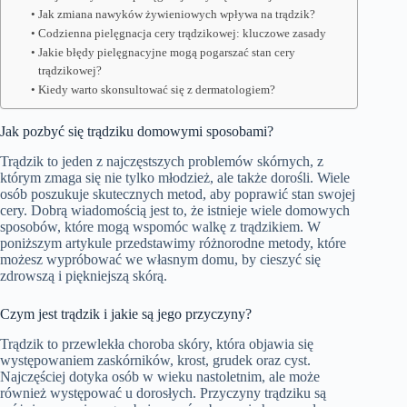
Jak zmiana nawyków żywieniowych wpływa na trądzik?
Codzienna pielęgnacja cery trądzikowej: kluczowe zasady
Jakie błędy pielęgnacyjne mogą pogarszać stan cery
trądzikowej?
Kiedy warto skonsultować się z dermatologiem?
Jak pozbyć się trądziku domowymi sposobami?
Trądzik to jeden z najczęstszych problemów skórnych, z
którym zmaga się nie tylko młodzież, ale także dorośli. Wiele
osób poszukuje skutecznych metod, aby poprawić stan swojej
cery. Dobrą wiadomością jest to, że istnieje wiele domowych
sposobów, które mogą wspomóc walkę z trądzikiem. W
poniższym artykule przedstawimy różnorodne metody, które
możesz wypróbować we własnym domu, by cieszyć się
zdrowszą i piękniejszą skórą.
Czym jest trądzik i jakie są jego przyczyny?
Trądzik to przewlekła choroba skóry, która objawia się
występowaniem zaskórników, krost, grudek oraz cyst.
Najczęściej dotyka osób w wieku nastoletnim, ale może
również występować u dorosłych. Przyczyny trądziku są