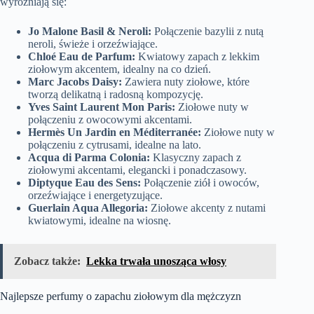
wyróżniają się:
Jo Malone Basil & Neroli:
Połączenie bazylii z nutą
neroli, świeże i orzeźwiające.
Chloé Eau de Parfum:
Kwiatowy zapach z lekkim
ziołowym akcentem, idealny na co dzień.
Marc Jacobs Daisy:
Zawiera nuty ziołowe, które
tworzą delikatną i radosną kompozycję.
Yves Saint Laurent Mon Paris:
Ziołowe nuty w
połączeniu z owocowymi akcentami.
Hermès Un Jardin en Méditerranée:
Ziołowe nuty w
połączeniu z cytrusami, idealne na lato.
Acqua di Parma Colonia:
Klasyczny zapach z
ziołowymi akcentami, elegancki i ponadczasowy.
Diptyque Eau des Sens:
Połączenie ziół i owoców,
orzeźwiające i energetyzujące.
Guerlain Aqua Allegoria:
Ziołowe akcenty z nutami
kwiatowymi, idealne na wiosnę.
Zobacz także:
Lekka trwała unosząca włosy
Najlepsze perfumy o zapachu ziołowym dla mężczyzn