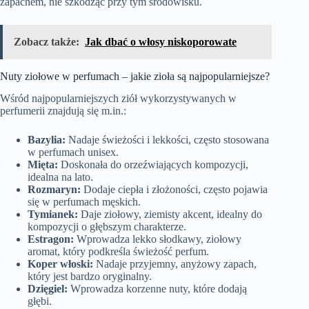
zapachem, nie szkodząc przy tym środowisku.
Zobacz także:
Jak dbać o włosy niskoporowate
Nuty ziołowe w perfumach – jakie zioła są najpopularniejsze?
Wśród najpopularniejszych ziół wykorzystywanych w
perfumerii znajdują się m.in.:
Bazylia:
Nadaje świeżości i lekkości, często stosowana
w perfumach unisex.
Mięta:
Doskonała do orzeźwiających kompozycji,
idealna na lato.
Rozmaryn:
Dodaje ciepła i złożoności, często pojawia
się w perfumach męskich.
Tymianek:
Daje ziołowy, ziemisty akcent, idealny do
kompozycji o głębszym charakterze.
Estragon:
Wprowadza lekko słodkawy, ziołowy
aromat, który podkreśla świeżość perfum.
Koper włoski:
Nadaje przyjemny, anyżowy zapach,
który jest bardzo oryginalny.
Dzięgiel:
Wprowadza korzenne nuty, które dodają
głębi.