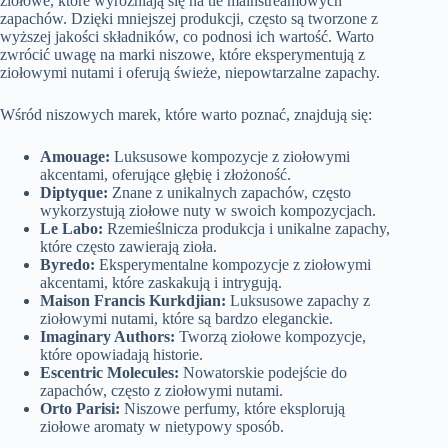
ziołowe, które wyróżniają się na tle mainstreamowych
zapachów. Dzięki mniejszej produkcji, często są tworzone z
wyższej jakości składników, co podnosi ich wartość. Warto
zwrócić uwagę na marki niszowe, które eksperymentują z
ziołowymi nutami i oferują świeże, niepowtarzalne zapachy.
Wśród niszowych marek, które warto poznać, znajdują się:
Amouage:
Luksusowe kompozycje z ziołowymi
akcentami, oferujące głębię i złożoność.
Diptyque:
Znane z unikalnych zapachów, często
wykorzystują ziołowe nuty w swoich kompozycjach.
Le Labo:
Rzemieślnicza produkcja i unikalne zapachy,
które często zawierają zioła.
Byredo:
Eksperymentalne kompozycje z ziołowymi
akcentami, które zaskakują i intrygują.
Maison Francis Kurkdjian:
Luksusowe zapachy z
ziołowymi nutami, które są bardzo eleganckie.
Imaginary Authors:
Tworzą ziołowe kompozycje,
które opowiadają historie.
Escentric Molecules:
Nowatorskie podejście do
zapachów, często z ziołowymi nutami.
Orto Parisi:
Niszowe perfumy, które eksplorują
ziołowe aromaty w nietypowy sposób.